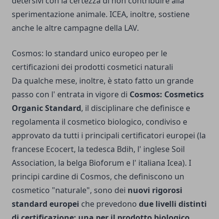
detersivi con la certezza di non contribuire alla
sperimentazione animale. ICEA, inoltre, sostiene
anche le altre campagne della LAV.
Cosmos: lo standard unico europeo per le
certificazioni dei prodotti cosmetici naturali
Da qualche mese, inoltre, è stato fatto un grande
passo con l' entrata in vigore di
Cosmos: Cosmetics
Organic Standard
, il disciplinare che definisce e
regolamenta il cosmetico biologico, condiviso e
approvato da tutti i principali certificatori europei (la
francese Ecocert, la tedesca Bdih, l' inglese Soil
Association, la belga Bioforum e l' italiana Icea). I
principi cardine di Cosmos, che definiscono un
cosmetico "naturale", sono dei
nuovi rigorosi
standard europei
che prevedono
due livelli distinti
di certificazione: una per il prodotto biologico,