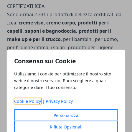
CERTIFICATI ICEA
Sono ormai 2.331 i prodotti di bellezza certificati da
Icea:
creme viso, creme corpo, prodotti per i
capelli, saponi e bagnodoccia, prodotti per il
make up e per il trucco
, per i bambini, per uomo,
per l' igiene intima, i solari, prodotti per l' igiene
orale, deodoranti e profumi.
L' elenco completo
Consenso sui Cookie
delle aziende e dei cosmetici certificati, con
relative composizioni
, è consultabile sul sito Icea, al
Utilizziamo i cookie per ottimizzare il nostro sito
seguente link:
http://www.icea.info/Default.aspx?
web e il nostro servizio. Puoi scegliere a quali
categorie dare il tuo consenso.
tabid=208
Cookie Policy
|
Privacy Policy
Personalizza
Rifiuta Opzionali
Facebook
Twitter
Whatsapp