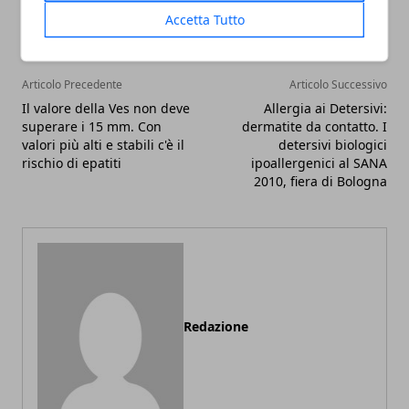
Accetta Tutto
Articolo Precedente
Articolo Successivo
Il valore della Ves non deve
Allergia ai Detersivi:
superare i 15 mm. Con
dermatite da contatto. I
valori più alti e stabili c'è il
detersivi biologici
rischio di epatiti
ipoallergenici al SANA
2010, fiera di Bologna
Redazione