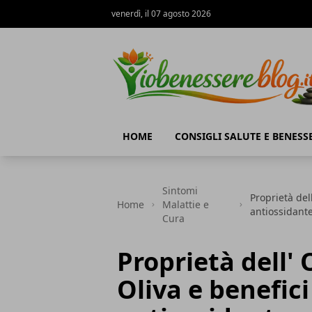
venerdì, il 07 agosto 2026
Io Benessere Blog
HOME
CONSIGLI SALUTE E BENESS
Sintomi
Proprietà del
Home
Malattie e
antiossidante
Cura
Proprietà dell' 
Oliva e benefici