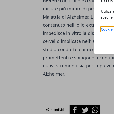
Cons
benefici
dell' olio extravergine d
misure più mirate di prevenzione
Utilizzi
Malattia di Alzheimer. L'
oleocha
sceglie
contenuto nell' olio extravergine d
Cookie 
impedisce in vitro la distruzione 
cervello implicata nell' apprendi
studio condotto dai ricercatori c
promettenti e spingono a continua
nuovi strumenti sia per la preve
Alzheimer.
Facebook
Twitter
Whatsapp
Condividi