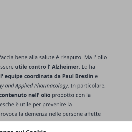
faccia bene alla salute è risaputo. Ma l' olio
essere
utile contro l' Alzheimer
. Lo ha
l' equipe coordinata da Paul Breslin
e
ogy and Applied Pharmacology
. In particolare,
contenuto nell' olio
prodotto con la
esche è utile per prevenire la
provoca la demenza nelle persone affette
eimer. Questa scoperta sulle
proprietà e i