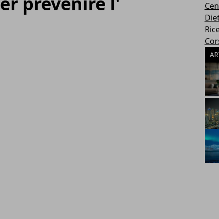
er prevenire l'
Cen
Die
Rice
Cors
AR