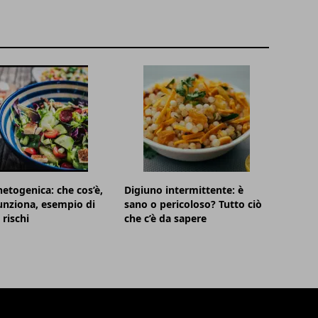
hetogenica: che cos’è,
Digiuno intermittente: è
nziona, esempio di
sano o pericoloso? Tutto ciò
rischi
che c’è da sapere