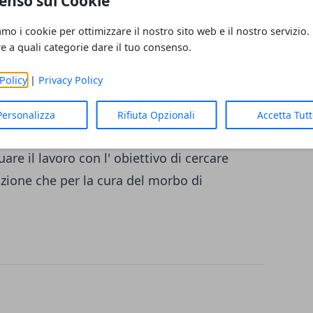
enso sui Cookie
' oliva può aiutare a mettere a punto
 e a sviluppare nuove terapie contro la
amo i cookie per ottimizzare il nostro sito web e il nostro servizio.
ntal
(questo il nome dell' antiossidante
re a quali categorie dare il tuo consenso.
' oliva) che dà all' olio il sapore "pepato",
Policy
|
Privacy Policy
delle sinapsi nell' ippocampo, l' area del
mento e nella memoria. I risultati dello
Personalizza
Rifiuta Opzionali
Accetta Tut
oordinati dal Dottor Breslin, sono
re il lavoro con l' obiettivo di cercare
nzione che per la cura del morbo di