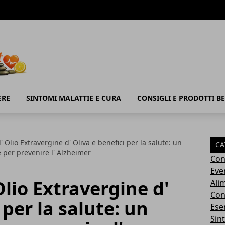
ERE
SINTOMI MALATTIE E CURA
CONSIGLI E PRODOTTI B
l' Olio Extravergine d' Oliva e benefici per la salute: un
CA
 per prevenire l' Alzheimer
Con
Eve
Olio Extravergine d'
Ali
Cons
 per la salute: un
Ese
Sin