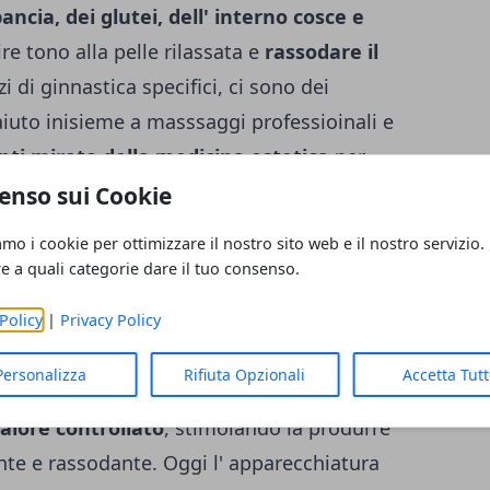
ncia, dei glutei, dell' interno cosce e
ire tono alla pelle rilassata e
rassodare il
izi di ginnastica specifici, ci sono dei
aiuto inisieme a masssaggi professioinali e
ti mirato della medicina estetica
per
er rassodare il corpo è
il Thermage
.
enso sui Cookie
amo i cookie per ottimizzare il nostro sito web e il nostro servizio.
RILASSATA E PER RASSODARE IL CORPO:
re a quali categorie dare il tuo consenso.
tri me­dico-estetici specializzati. Il
Policy
|
Privacy Policy
to rassodante
che utilizza la tecnologia
a
Personalizza
Rifiuta Opzionali
Accetta Tut
rmacool, approvata dall' ame­ricana FDA. Il
alo­re controllato
, stimolando la produrre
ante e rassodante. Oggi l' apparecchiatu­ra