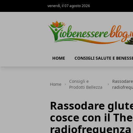
venerdì, il 07 agosto 2026
Io Benessere Blog
HOME
CONSIGLI SALUTE E BENESS
Consigli e
Rassodare 
Home
Prodotti Bellezza
radiofrequ
Rassodare glute
cosce con il Th
radiofrequenza 