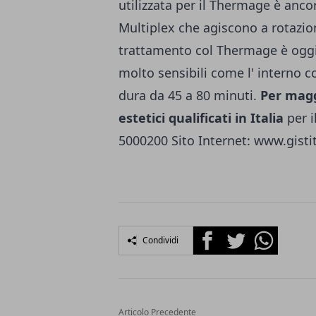
utilizzata per il Thermage è ancor
Multiplex che agiscono a rota­zion
trattamento col Thermage è oggi 
molto sensibili come l' interno 
dura da 45 a 80 minuti.
Per magg
estetici qualificati in Italia
per i
5000200 Sito Internet:
www.gistit
Facebook
Twitter
Whatsapp
Condividi
Articolo Precedente