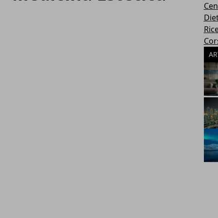
Cen
Die
Rice
Cors
AR