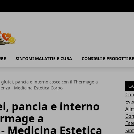
ERE
SINTOMI MALATTIE E CURA
CONSIGLI E PRODOTTI B
glutei, pancia e interno cosce con il Thermage a
CA
enza - Medicina Estetica Corpo
Con
Eve
i, pancia e interno
Ali
ermage a
Cons
Ese
- Medicina Estetica
Sin