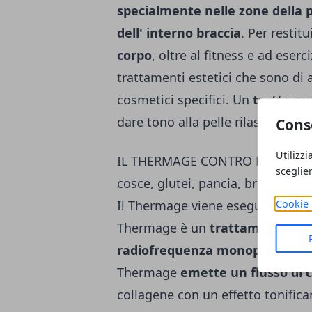
specialmente nelle zone della pa
dell' interno braccia
. Per restitu
corpo
, oltre al fitness e ad eserc
trattamenti estetici che sono di 
cosmetici specifici. Un
trattamen
dare tono alla pelle rilassata e p
Cons
Utilizzi
IL THERMAGE CONTRO LA PELLE 
sceglie
cosce, glutei, pancia, braccia
Il Thermage viene eseguito nei cen
Cookie 
Thermage è un
tratta­mento ur
radiofrequenza monopo­lare
The
Thermage
emette un flusso di c
collagene con un ef­fetto tonific