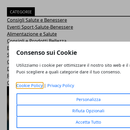
CATEGORIE
Consigli Salute e Benessere
Eventi Sport-Salute-Benessere
Alimentazione e Salute
Consigli e Prodotti Bellezza
Esercizi Ginnastica in Casa
Consenso sui Cookie
Sintomi Malattie e Cura
Centri Benessere Spa e Terme
Utilizziamo i cookie per ottimizzare il nostro sito web e il
Dieta per Dimagrire
Puoi scegliere a quali categorie dare il tuo consenso.
Ricette Dietetiche Light
Corsi Fitness in Palestra
Cookie Policy
|
Privacy Policy
ARTICOLI POPOLARI
Personalizza
Rifiuta Opzionali
Accetta Tutto