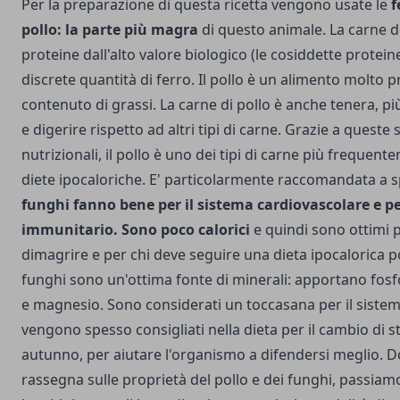
Per la preparazione di questa ricetta vengono usate le
f
pollo: la parte più magra
di questo animale. La carne de
proteine dall'alto valore biologico (le cosiddette protein
discrete quantità di ferro. Il pollo è un alimento molto 
contenuto di grassi. La carne di pollo è anche tenera, pi
e digerire rispetto ad altri tipi di carne. Grazie a queste
nutrizionali, il pollo è uno dei tipi di carne più frequente
diete ipocaloriche. E' particolarmente raccomandata a sp
funghi fanno bene per il sistema cardiovascolare e pe
immunitario. Sono poco calorici
e quindi sono ottimi p
dimagrire e per chi deve seguire una dieta ipocalorica po
funghi sono un'ottima fonte di minerali: apportano fosfo
e magnesio. Sono considerati un toccasana per il siste
vengono spesso consigliati nella dieta per il cambio di s
autunno, per aiutare l'organismo a difendersi meglio. 
rassegna sulle proprietà del pollo e dei funghi, passiamo 