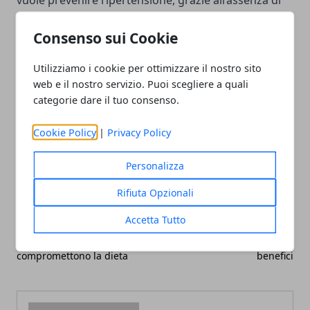
vuole prevenire l’ipertensione, grazie all’assenza di
glutine può essere incluso senza problemi nella
Consenso sui Cookie
dieta di chi soffre di celiachia o intolleranza al
glutine.
Utilizziamo i cookie per ottimizzare il nostro sito
web e il nostro servizio. Puoi scegliere a quali
categorie dare il tuo consenso.
Cookie Policy
|
Privacy Policy
Facebook
Twitter
Whatsapp
Personalizza
Rifiuta Opzionali
Accetta Tutto
Articolo Precedente
Articolo Successivo
Ricette dolci che non
Semi di lino: quali sono i
compromettono la dieta
benefici