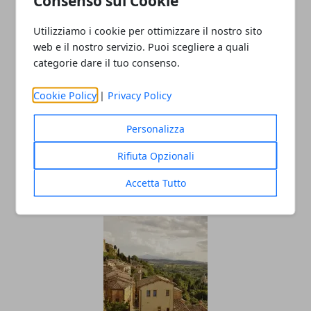
Consenso sui Cookie
Utilizziamo i cookie per ottimizzare il nostro sito
web e il nostro servizio. Puoi scegliere a quali
categorie dare il tuo consenso.
Cookie Policy
|
Privacy Policy
Personalizza
Allenamento cardio: i migliori esercizi
Rifiuta Opzionali
da realizzare in casa senza attrezzi
Accetta Tutto
15/04/2024