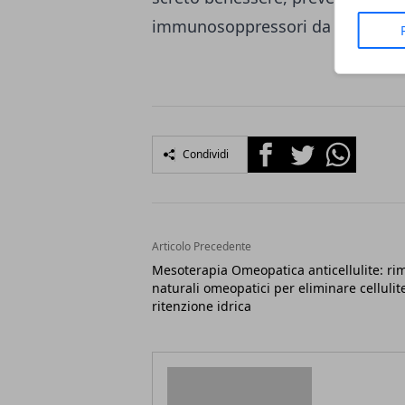
immunosoppressori da prendere 
Facebook
Twitter
Whatsapp
Condividi
Articolo Precedente
Mesoterapia Omeopatica anticellulite: ri
naturali omeopatici per eliminare cellulit
ritenzione idrica