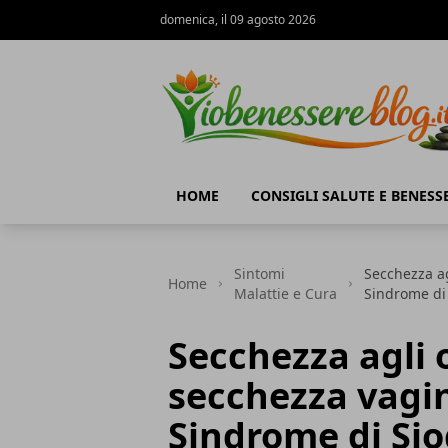
domenica, il 09 agosto 2026
Io Benessere Blog
HOME
CONSIGLI SALUTE E BENESS
Sintomi
Secchezza ag
Home
Malattie e Cura
Sindrome di
Secchezza agli 
secchezza vagin
Sindrome di Sjo