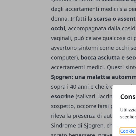
degli accertamenti medici sia per 
donna. Infatti la
scarsa o assent
occhi
, ac­compagnata dalla cosid
vaginali, può ce­lare qualcosa di 
avvertono sintomi come occhi sec
computer),
bocca asciutta e se
accertamenti medici. Questi sint
Sjogren: una malattia autoim
sopra i 40 anni e che è caratteri
Cons
esocrine
(salivari, lacrimali e, a
sospetto, occorre farsi pre­scriv
Utilizzi
rileva la presenza di auto-anticorp
sceglie
Sindrome di Sjogren, che alterna p
Cookie 
screto benessere, prevedono di sol