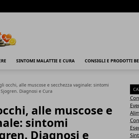
ERE
SINTOMI MALATTIE E CURA
CONSIGLI E PRODOTTI B
li occhi, alle muscose e secchezza vaginale: sintomi
CA
 Sjogren. Diagnosi e Cura
Con
Eve
occhi, alle muscose e
Ali
ale: sintomi
Cons
Ese
gren. Diagnosi e
Sin