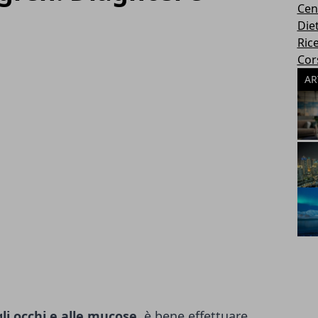
Cen
Die
Rice
Cors
AR
li occhi e alle mucose
, è bene effettuare