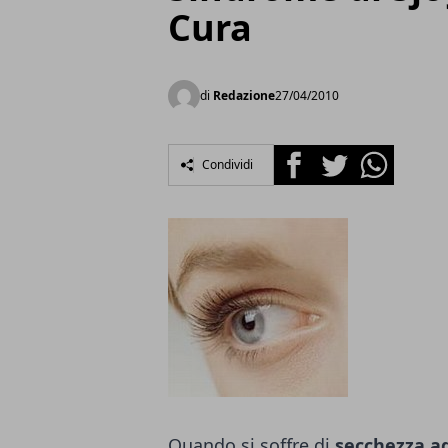
Cura
di
Redazione
27/04/2010
Facebook
Twitter
Whatsapp
Condividi
Quando si soffre di
secchezza ag