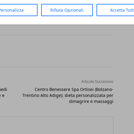
per bocca.
Personalizza
Rifiuta Opzionali
Accetta Tut
Articolo Successivo
medi
Centro Benessere Spa Ortisei (Bolzano-
e e
Trentino Alto Adige): dieta personalizzata per
dimagrire e massaggi