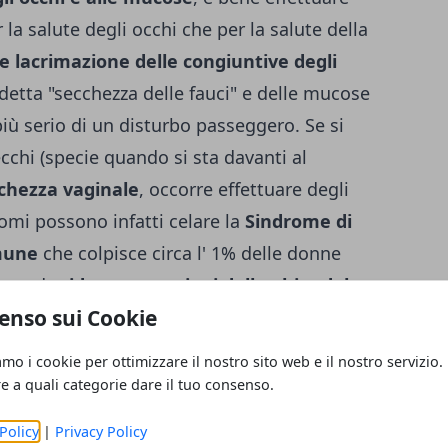
la salute degli occhi che per la salute della
e lacrimazione delle congiuntive degli
detta "secchezza delle fauci" e delle mucose
più serio di un disturbo passeggero. Se si
chi (specie quando si sta davanti al
cchezza vaginale
, occorre effettuare degli
omi possono infatti celare la
Sindrome di
mune
che colpisce circa l' 1% delle donne
zzata da
ridotte secre­zioni delle ghiandole
enso sui Cookie
ppunto, anche vaginali). Per conferma­re il
ere dal medico un
esame del sangue
che
amo i cookie per ottimizzare il nostro sito web e il nostro servizio.
i specifici della malat­tia.
Le cure
per la
re a quali categorie dare il tuo consenso.
eriodi di riacutizzazione ad altri di di­
Policy
|
Privacy Policy
ito cicli di cortisonici, associati a farmaci