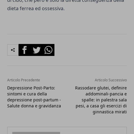
di cibo, che però è solo la diretta conseguenza della
dieta ferrea ed ossessiva.
Facebook
Twitter
Whatsapp
Articolo Precedente
Articolo Successivo
Depressione Post-Parto:
Rassodare glutei, definire
sintomi e cura della
addominali-pancia e
depressione post-partum -
spalle: in palestra sala
Salute donna e gravidanza
pesi, a casa gli esercizi di
ginnastica mirati