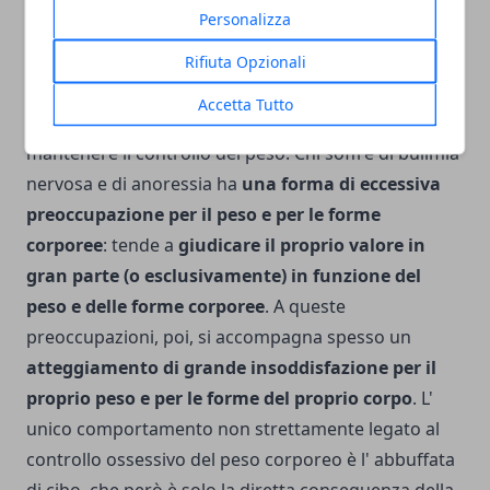
anoressia).
Per compensare l' eccesso delle grandi
Personalizza
abbuffate della bulimia nervosa, si passa al
vomito autoindotto, alla dieta ferrea con rinuncia
Rifiuta Opzionali
del cibo e ad un aumento dell' attività fisica
che
Accetta Tutto
diventa anch' essa una pratica compulsiva per
mantenere il controllo del peso. Chi soffre di bulimia
nervosa e di anoressia ha
una forma di eccessiva
preoccupazione per il peso e per le forme
corporee
: tende a
giudicare il proprio valore in
gran parte (o esclusivamente) in funzione del
peso e delle forme corporee
. A queste
preoccupazioni, poi, si accompagna spesso un
atteggiamento di grande insoddisfazione per il
proprio peso e per le forme del proprio corpo
. L'
unico comportamento non strettamente legato al
controllo ossessivo del peso corporeo è l' abbuffata