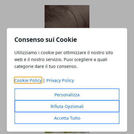
Consenso sui Cookie
Utilizziamo i cookie per ottimizzare il nostro sito
Mal di testa o emicrania? Quali sono le
web e il nostro servizio. Puoi scegliere a quali
differenze?
categorie dare il tuo consenso.
13/01/2024
Cookie Policy
|
Privacy Policy
Personalizza
Rifiuta Opzionali
Accetta Tutto