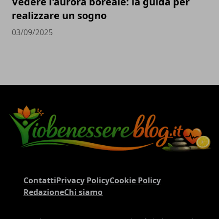
Vedere l'aurora boreale: la guida per
realizzare un sogno
03/09/2025
Contatti
Privacy Policy
Cookie Policy
Redazione
Chi siamo