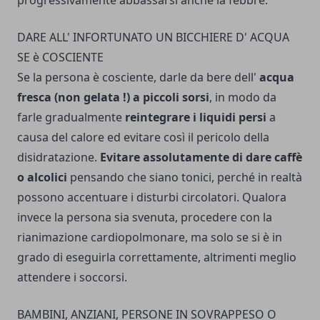
progressivamente abbassarsi anche la febbre.
DARE ALL' INFORTUNATO UN BICCHIERE D' ACQUA
SE è COSCIENTE
Se la persona è cosciente, darle da bere dell'
acqua
fresca (non gelata !) a piccoli sorsi
, in modo da
farle gradualmente
reintegrare i liquidi persi
a
causa del calore ed evitare così il pericolo della
disidratazione.
Evitare assolutamente di dare caffè
o alcolici
pensando che siano toni­ci, perché in realtà
possono accentuare i disturbi circolatori. Qualora
invece la persona sia svenuta, procedere con la
rianimazione cardio­polmonare, ma solo se si è in
grado di eseguirla correttamente, altri­menti meglio
attendere i soccorsi.
BAMBINI, ANZIANI, PERSONE IN SOVRAPPESO O