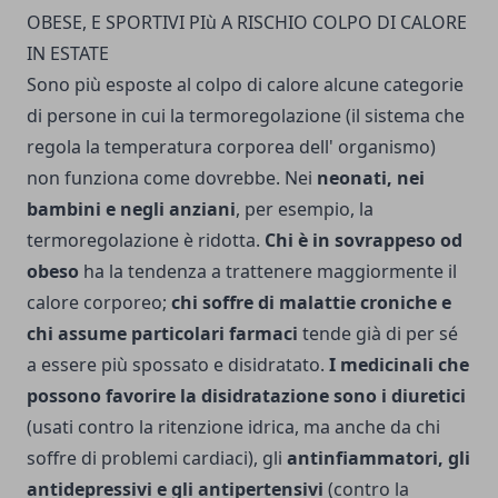
OBESE, E SPORTIVI PIù A RISCHIO COLPO DI CALORE
IN ESTATE
Sono più esposte al colpo di calo­re alcune categorie
di persone in cui la termorego­lazione (il sistema che
rego­la la temperatura corporea dell' orga­nismo)
non funziona come dovrebbe. Nei
neonati, nei
bambini e negli anziani
, per esempio, la
termorego­lazione è ridotta.
Chi è in sovrappeso od
obeso
ha la tendenza a trattenere mag­giormente il
calore corpo­reo;
chi soffre di malattie croniche e
chi assume par­ticolari farmaci
tende già di per sé
a essere più spossa­to e disidratato.
I medicinali che
possono favorire la di­sidratazione sono i diuretici
(usati contro la ritenzione idrica, ma anche da chi
sof­fre di problemi cardiaci), gli
antinfiammatori, gli
antide­pressivi e gli antipertensivi
(contro la