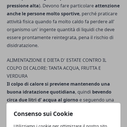
pressione alta
). Devono fare particolare
at­tenzione
anche le persone molto sportive
, perché pra­ticare
attività fisica quando fa molto caldo fa perdere all'
organismo un' ingente quantità di liquidi che deve
essere prontamente reinte­grata, pena il rischio di
disi­dratazione.
ALIMENTAZIONE E DIETA D' ESTATE CONTRO IL
COLPO DI CALORE: TANTA ACQUA, FRUTTA E
VERDURA
Il colpo di calore si previene mantenendo una
buona idratazione quotidiana
, quindi
bevendo
circa due litri d' acqua al giorno
e seguendo una
dieta leggera ricca di frutta e verdura
.
Consenso sui Cookie
Naturalmente è importante anche
evitare l'
esposizione al sole e l' attività fisica nelle ore più
Utilizziamo i cookie per ottimizzare il nostro sito