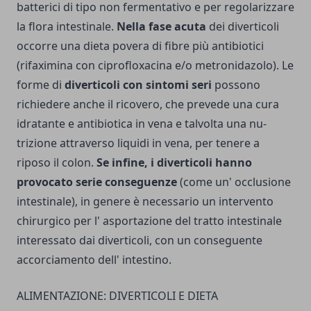
batterici di tipo non fermentativo e per regolarizzare
la flora in­testinale.
Nella fase acuta
dei diverticoli
occorre una dieta povera di fibre più antibiotici
(rifaximina con ciprofloxacina e/o metronidazolo). Le
for­me di
diverticoli con sintomi seri
possono
richie­dere anche il ricovero, che prevede una cura
idratante e antibiotica in vena e talvolta una nu­
trizione attraverso liqui­di in vena, per tenere a
riposo il colon.
Se infine, i diverticoli hanno
provocato serie conseguenze
(come un' occlusione
intestinale), in genere è necessario un intervento
chi­rurgico per l' asportazione del tratto intestinale
inte­ressato dai diverticoli, con un conseguente
accorciamento dell' intestino.
ALIMENTAZIONE: DIVERTICOLI E DIETA