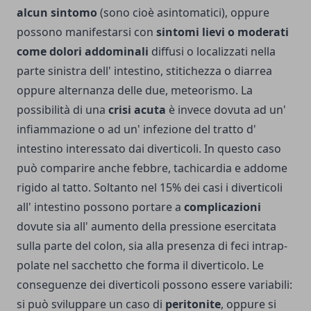
alcun sintomo
(sono cioè asintomatici), oppure
possono manifestarsi con
sintomi lievi o moderati
come dolori addominali
diffusi o localiz­zati nella
parte sinistra dell' intestino, stitichezza o diarrea
oppure alternanza delle due, meteorismo. La
possibilità di una
crisi acuta
è invece dovuta ad un'
infiammazione o ad un' infezione del tratto d'
intestino interessato dai diverticoli. In questo caso
può comparire anche febbre, tachicardia e addome
rigido al tatto. Soltanto nel 15% dei casi i diverticoli
all' intestino possono portare a
com­plicazioni
dovute sia all' aumento della pressione eserci­tata
sulla parte del colon, sia alla presenza di feci intrap­
polate nel sacchetto che for­ma il diverticolo. Le
conse­guenze dei diverticoli possono essere variabili:
si può sviluppare un caso di
peritonite
, oppure si