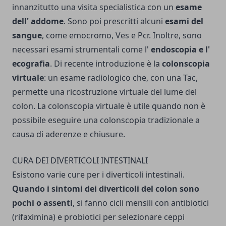
innanzitutto una visita specialistica con un
esame
dell' addome
. Sono poi prescritti alcuni
esami del
sangue
, come emocromo, Ves e Pcr. Inoltre, sono
necessari esami strumentali come l'
endoscopia e l'
ecografia
. Di recente introduzione è la
colonscopia
virtuale
: un esame radiologico che, con una Tac,
permette una ricostruzione virtua­le del lume del
colon. La colonscopia virtuale è utile quando non è
possibile eseguire una colonscopia tradi­zionale a
causa di aderenze e chiusure.
CURA DEI DIVERTICOLI INTESTINALI
Esistono varie cure per i diverticoli intestinali.
Quando i sintomi dei diverticoli del colon sono
pochi o assenti
, si fanno cicli mensili con antibiotici
(rifaximina) e probiotici per seleziona­re ceppi