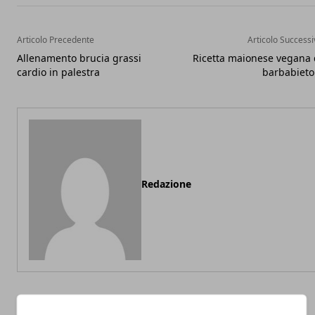
Articolo Precedente
Articolo Successi
Allenamento brucia grassi
Ricetta maionese vegana 
cardio in palestra
barbabieto
Redazione