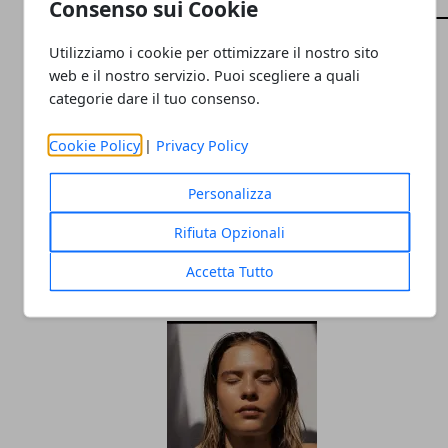
ARTICOLI CORRELATI
Consenso sui Cookie
Utilizziamo i cookie per ottimizzare il nostro sito
web e il nostro servizio. Puoi scegliere a quali
categorie dare il tuo consenso.
Cookie Policy
|
Privacy Policy
Personalizza
Quale shampoo è il più adatto ai tuoi
Rifiuta Opzionali
capelli?
Accetta Tutto
02/07/2024