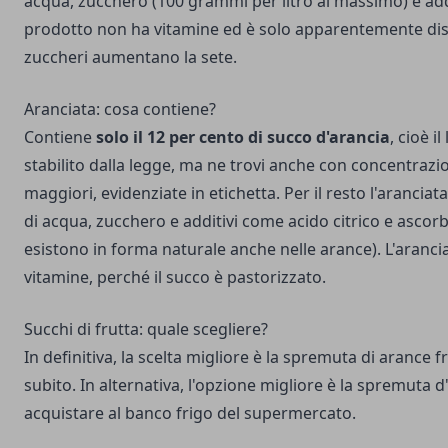
acqua, zucchero (100 grammi per litro al massimo) e add
prodotto non ha vitamine ed è solo apparentemente diss
zuccheri aumentano la sete.
Aranciata: cosa contiene?
Contiene
solo il 12 per cento di succo d'arancia
, cioè i
stabilito dalla legge, ma ne trovi anche con concentraz
maggiori, evidenziate in etichetta. Per il resto l'arancia
di acqua, zucchero e additivi come acido citrico e asco
esistono in forma naturale anche nelle arance). L'aranc
vitamine, perché il succo è pastorizzato.
Succhi di frutta: quale scegliere?
In definitiva, la scelta migliore è la spremuta di arance 
subito. In alternativa, l'opzione migliore è la spremuta d
acquistare al banco frigo del supermercato.