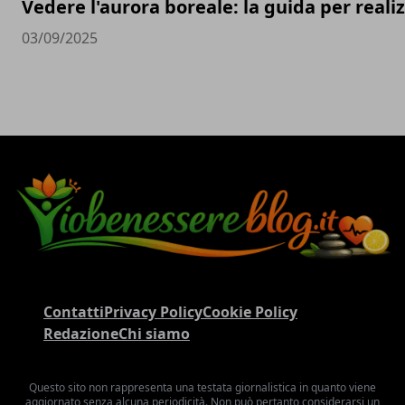
Vedere l'aurora boreale: la guida per real
03/09/2025
Contatti
Privacy Policy
Cookie Policy
Redazione
Chi siamo
Questo sito non rappresenta una testata giornalistica in quanto viene
aggiornato senza alcuna periodicità. Non può pertanto considerarsi un