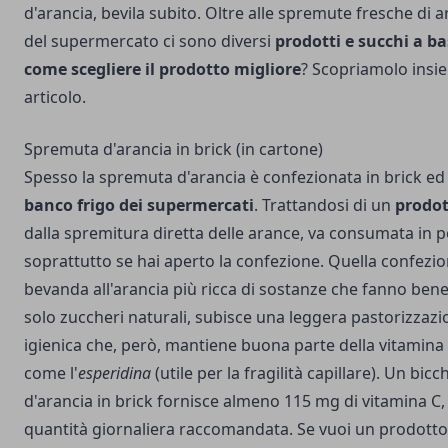
d'arancia, bevila subito. Oltre alle spremute fresche di ar
del supermercato ci sono diversi
prodotti e succhi a ba
come scegliere il prodotto migliore
? Scopriamolo insi
articolo.
Spremuta d'arancia in brick (in cartone)
Spesso la spremuta d'arancia è confezionata in brick ed
banco frigo dei supermercati
. Trattandosi di un
prodot
dalla spremitura diretta delle arance, va consumata in p
soprattutto se hai aperto la confezione. Quella confezion
bevanda all'arancia più ricca di sostanze che fanno bene 
solo zuccheri naturali, subisce una leggera pastorizzazi
igienica che, però, mantiene buona parte della vitamina C 
come l'
esperidina
(utile per la fragilità capillare). Un bic
d'arancia in brick fornisce almeno 115 mg di vitamina C, 
quantità giornaliera raccomandata. Se vuoi un prodotto t