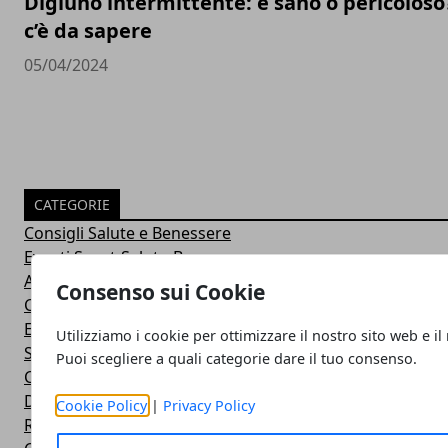
Digiuno intermittente: è sano o pericoloso
c’è da sapere
05/04/2024
CATEGORIE
Consigli Salute e Benessere
Eventi Sport-Salute-Benessere
Alimentazione e Salute
Consenso sui Cookie
Consigli e Prodotti Bellezza
Esercizi Ginnastica in Casa
Utilizziamo i cookie per ottimizzare il nostro sito web e il
Sintomi Malattie e Cura
Puoi scegliere a quali categorie dare il tuo consenso.
Centri Benessere Spa e Terme
Dieta per Dimagrire
Cookie Policy
|
Privacy Policy
Ricette Dietetiche Light