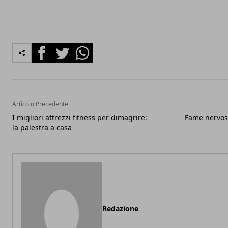
Facebook
Twitter
Whatsapp
Articolo Precedente
I migliori attrezzi fitness per dimagrire:
Fame nervosa
la palestra a casa
Redazione