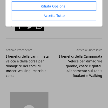
Rifiuta Opzionali
Accetta Tutto
Facebook
Twitter
Whatsapp
Articolo Precedente
Articolo Successivo
I benefici della camminata
I benefici della Camminata
veloce e della corsa per
Veloce per dimagrire
dimagrire nei corsi di
gambe, cosce e glutei.
Indoor Walking: marcia e
Allenamento sul Tapis
corsa
Roulant e Walking