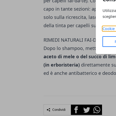
per capelli fai-da-te). Con la tint
capo in tante se­zioni: applicare l
Utilizzi
sceglie
solo sulla ricrescita, lasciare agi
della tinta per capelli su tutta la 
Cookie 
RIMEDI NATURALI FAI-DA-TE PER 
Dopo lo shampoo, mettere nell' a
aceto di mele o del suc­co di li
(in erboristeria)
direttamente sui
ed è anche antibatterico e deodo
Facebook
Twitter
Whatsapp
Condividi