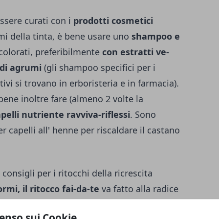
sere curati con i
prodotti cosmetici
mi della tinta, è bene usare uno
shampoo e
 colorati, preferibilmente
con estratti ve­
 di agrumi
(gli shampoo specifici per i
ttivi si trovano in erboristeria e in farmacia).
è bene inoltre fare (almeno 2 volte la
elli nutriente ravviva-riflessi
. Sono
capelli all'­ henne per riscaldare il castano
nsigli per i ritocchi della ricrescita
ormi, il ritocco fai-da-te
va fatto alla radice
solito è indicato nella confezione del colore
enso sui Cookie