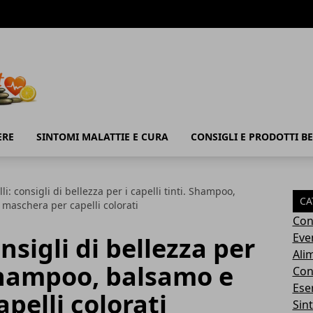
ERE
SINTOMI MALATTIE E CURA
CONSIGLI E PRODOTTI B
li: consigli di bellezza per i capelli tinti. Shampoo,
CA
maschera per capelli colorati
Con
Eve
onsigli di bellezza per
Ali
. Shampoo, balsamo e
Cons
Ese
pelli colorati
Sin