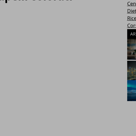
Cen
Die
Rice
Cors
AR