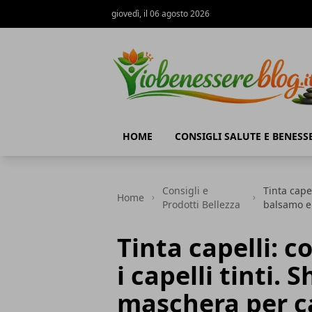
giovedì, il 06 agosto 2026
Io Benessere Blog
HOME
CONSIGLI SALUTE E BENESS
Consigli e
Tinta capel
Home
Prodotti Bellezza
balsamo e 
Tinta capelli: c
i capelli tinti
maschera per ca