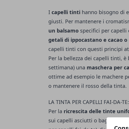
I
capelli tinti
hanno bisogno di es
giusti. Per mantenere i cromatis
un balsamo
specifici per capelli
getali di ippocastano e cacao o
capelli tinti con questi principi a
Per la bellezza dei capelli tinti, 
settimana) una
maschera per cap
ottime ad esempio le machere per 
o mante­nere il rosso della tinta.
LA TINTA PER CAPELLI FAI-DA-TE: co
Per la
ricrescita delle tinte unif
sui capelli asciutti o bagnati (di 
Cons