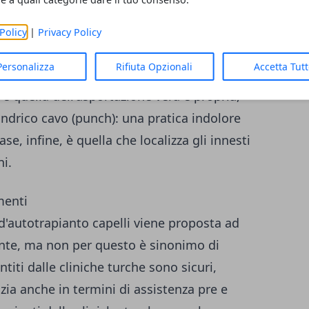
 fasi
. Il primo passaggio è la pratica
à eseguita l'asportazione dei bulbi. Si tratta
Policy
|
Privacy Policy
invasivo. Grazie a piccole punture, le aree
Personalizza
Rifiuta Opzionali
Accetta Tut
te senza lasciare alcun problema nel
è quella dell'asportazione vera e propria,
lindrico cavo (punch): una pratica indolore
ase, infine, è quella che localizza gli innesti
ni.
menti
d'autotrapianto capelli viene proposta ad
nte, ma non per questo è sinonimo di
ntiti dalle cliniche turche sono sicuri,
ia anche in termini di assistenza pre e