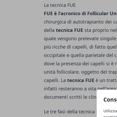
La tecnica FUE
FUE è l'acronico di Follicular Un
chirurgica di
autotrapianto dei ca
della
tecnica FUE
sta proprio nel
quale vengono prelevate singole u
più ricche di capelli, di fatto q
occipitale e quella parietale del
dove la presenza dei capelli si è 
unità follicolare, oggetto del tr
capelli. La
tecnica FUE
è un tratt
infatti resteranno a vita nell'ar
documenti scritti le cliniche der
Cons
Le tre fasi della tecnica FUE
Utilizzi
sceglie