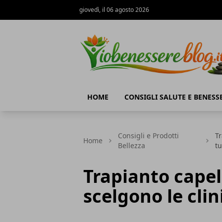
giovedì, il 06 agosto 2026
Io Benessere Blog
HOME
CONSIGLI SALUTE E BENESS
Consigli e Prodotti
Tr
Home
Bellezza
t
Trapianto capell
scelgono le cli