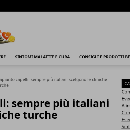
ERE
SINTOMI MALATTIE E CURA
CONSIGLI E PRODOTTI B
apianto capelli: sempre più italiani scelgono le cliniche
CA
urche
Con
Eve
i: sempre più italiani
Ali
niche turche
Cons
Ese
Sin