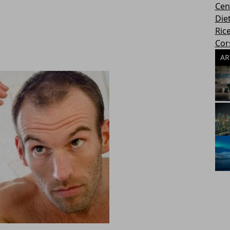
Cen
Die
Rice
Cors
AR