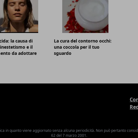
cida: la causa di
La cura del contorno occhi:
inestetismo e il
una coccola per il tuo
ento da adottare
sguardo
Con
Re
ica in quanto viene aggiornato senza alcuna periodicità. Non può pertanto consider
62 del 7 marzo 2001.