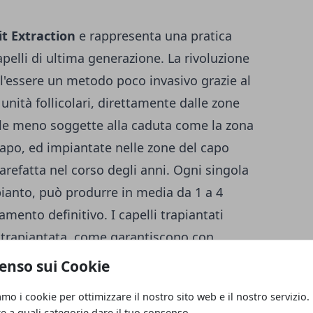
it Extraction
e rappresenta una pratica
pelli
di ultima generazione. La rivoluzione
l'essere un metodo poco invasivo grazie al
nità follicolari, direttamente dalle zone
uelle meno soggette alla caduta come la zona
 capo, ed impiantate nelle zone del capo
rarefatta nel corso degli anni. Ogni singola
apianto, può produrre in media da 1 a 4
amento definitivo. I capelli trapiantati
ea trapiantata, come garantiscono con
matologiche specializzate.
enso sui Cookie
amo i cookie per ottimizzare il nostro sito web e il nostro servizio.
re a quali categorie dare il tuo consenso.