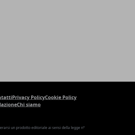
tatti
Privacy Policy
Cookie Policy
dazione
Chi siamo
arsi un prodotto editoriale ai sensi della legge n°