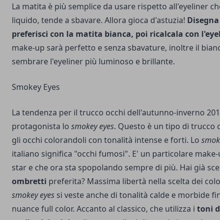
La matita è più semplice da usare rispetto all'eyeliner 
liquido, tende a sbavare. Allora gioca d'astuzia!
Disegna 
preferisci con la matita bianca, poi ricalcala con l'eye
make-up sarà perfetto e senza sbavature, inoltre il bianc
sembrare l'eyeliner più luminoso e brillante.
Smokey Eyes
La tendenza per il trucco occhi dell'autunno-inverno 2
protagonista lo
smokey eyes
. Questo è un tipo di trucco 
gli occhi colorandoli con tonalità intense e forti. Lo
smok
italiano significa "occhi fumosi". E' un particolare make
star e che ora sta spopolando sempre di più.
Hai già sce
ombretti
preferita? Massima libertà nella scelta dei color
smokey eyes
si veste anche di tonalità calde e morbide fin
nuance full color. Accanto al classico, che utilizza i
toni 