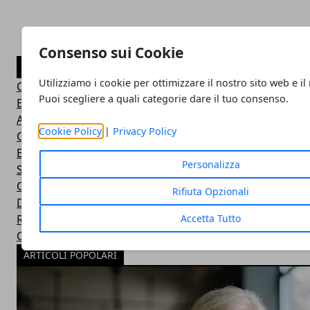
Consenso sui Cookie
CATEGORIE
Utilizziamo i cookie per ottimizzare il nostro sito web e il
Consigli Salute e Benessere
Puoi scegliere a quali categorie dare il tuo consenso.
Eventi Sport-Salute-Benessere
Alimentazione e Salute
Cookie Policy
|
Privacy Policy
Consigli e Prodotti Bellezza
Esercizi Ginnastica in Casa
Personalizza
Sintomi Malattie e Cura
Centri Benessere Spa e Terme
Rifiuta Opzionali
Dieta per Dimagrire
Accetta Tutto
Ricette Dietetiche Light
Corsi Fitness in Palestra
ARTICOLI POPOLARI