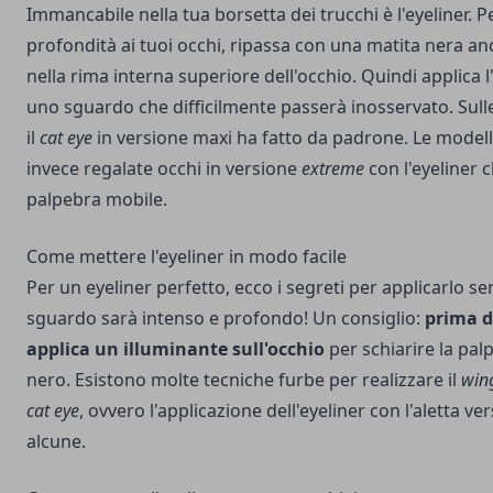
Immancabile nella tua borsetta dei trucchi è l'eyeliner. P
profondità ai tuoi occhi, ripassa con una matita nera anch
nella rima interna superiore dell'occhio. Quindi applica l
uno sguardo che difficilmente passerà inosservato. Sull
il
cat eye
in versione maxi ha fatto da padrone. Le model
invece regalate occhi in versione
extreme
con l'eyeliner c
palpebra mobile.
Come mettere l'eyeliner in modo facile
Per un eyeliner perfetto, ecco i segreti per applicarlo se
sguardo sarà intenso e profondo! Un consiglio:
prima di
applica un illuminante sull'occhio
per schiarire la palp
nero. Esistono molte tecniche furbe per realizzare il
wing
cat eye
, ovvero l'applicazione dell'eyeliner con l'aletta ve
alcune.