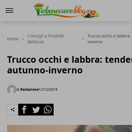
Io Benessere Blog
Consigli e Prodotti
Trucco occhi e labbra
Home
Bellezza
inverno
Trucco occhi e labbra: tend
autunno-inverno
di
Redazione
12/12/2019
Facebook
Twitter
Whatsapp