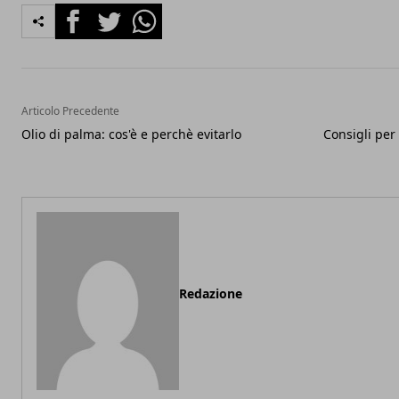
Facebook
Twitter
Whatsapp
Articolo Precedente
Olio di palma: cos'è e perchè evitarlo
Consigli per
Redazione