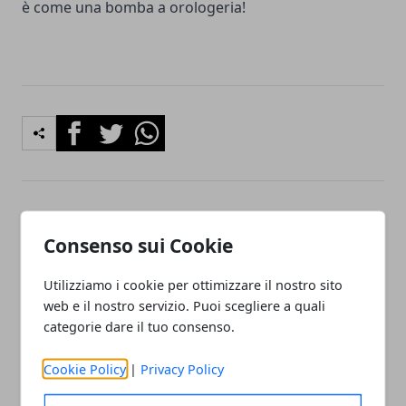
è come una bomba a orologeria!
Facebook
Twitter
Whatsapp
Articolo Precedente
Articolo Successivo
Consenso sui Cookie
Neurinoma dell' acustico
Omeopatia: rimedi per
(tumore benigno). Sintomi
raffreddore, mal di gola,
Utilizziamo i cookie per ottimizzare il nostro sito
associati: ipoacusia, ronzio
disturbi digestivi da
o rumore all' orecchio
raffreddamento e
web e il nostro servizio. Puoi scegliere a quali
influenza
categorie dare il tuo consenso.
Cookie Policy
|
Privacy Policy