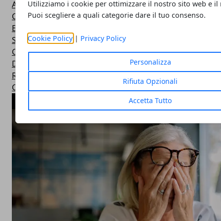
Alimentazione e Salute
Utilizziamo i cookie per ottimizzare il nostro sito web e il
Puoi scegliere a quali categorie dare il tuo consenso.
Consigli e Prodotti Bellezza
Esercizi Ginnastica in Casa
Cookie Policy
|
Privacy Policy
Sintomi Malattie e Cura
Centri Benessere Spa e Terme
Personalizza
Dieta per Dimagrire
Ricette Dietetiche Light
Rifiuta Opzionali
Corsi Fitness in Palestra
Accetta Tutto
ARTICOLI POPOLARI