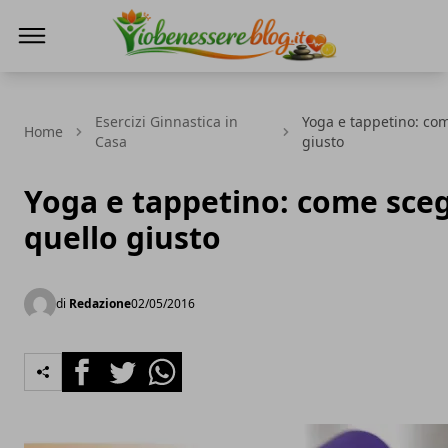
Io Benessere Blog
Esercizi Ginnastica in
Yoga e tappetino: com
Home
Casa
giusto
Yoga e tappetino: come sceg
quello giusto
di
Redazione
02/05/2016
Facebook
Twitter
Whatsapp