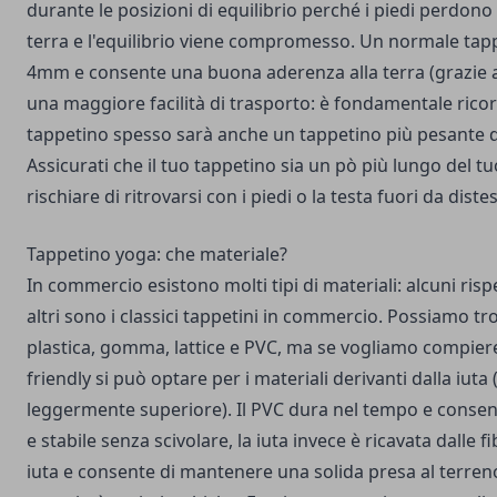
durante le posizioni di equilibrio perché i piedi perdono 
terra e l'equilibrio viene compromesso. Un normale
tap
4mm e consente una buona aderenza alla terra (grazie a
una maggiore facilità di trasporto: è fondamentale rico
tappetino spesso sarà anche un tappetino più pesante 
Assicurati che il tuo tappetino sia un pò più lungo del 
rischiare di ritrovarsi con i piedi o la testa fuori da distes
Tappetino yoga: che materiale?
In commercio esistono molti tipi di materiali: alcuni ris
altri sono i classici tappetini in commercio. Possiamo tr
plastica, gomma, lattice e PVC, ma se vogliamo compiere
friendly si può optare per i materiali derivanti dalla iuta
leggermente superiore). Il PVC dura nel tempo e consen
e stabile senza scivolare, la iuta invece è ricavata dalle f
iuta e consente di mantenere una solida presa al terren