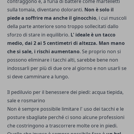
contraggono e, a furia di battere come martelletti
sulla tomaia, diventano doloranti.
Non è solo il
piede a soffrire ma anche il ginocchio
, i cui muscoli
della parte anteriore sono troppo sollecitati dallo
sforzo di stare in equilibrio.
L' ideale è un tacco
medio, dai 2 ai 5 centimetri di altezza. Man mano
che si sale, i rischi aumentano
. Se proprio non si
possono eliminare i tacchi alti, sarebbe bene non
indossarli per più di due ore al giorno e non usarli se
si deve camminare a lungo.
Il pediluvio per il benessere dei piedi: acqua tiepida,
sale e rosmarino
Non è sempre possibile limitare l' uso dei tacchi e le
posture sbagliate perché ci sono alcune professioni
che costringono a trascorrere molte ore in piedi.
Quello che invece è sempre possibile fare è
un bel