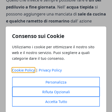
pediluvio a fine giornata
. Nell'
acqua tiepida
si
possono aggiungere una manciata di
sale da cucina
e qualche rametto di rosmarino
dall' azione
tonificante. Dopo il pediluvio e dopo aver frizionato
il piede con l' asciugamano, si può
ammorbidire la
Consenso sui Cookie
pelle con una crema specifica o qualche goccia di
Utilizziamo i cookie per ottimizzare il nostro sito
olio d' oliva
, da far penetrare con un leggero
web e il nostro servizio. Puoi scegliere a quali
massaggio al piede.
categorie dare il tuo consenso.
Cookie Policy
|
Privacy Policy
Personalizza
Facebook
Twitter
Whatsapp
Rifiuta Opzionali
Accetta Tutto