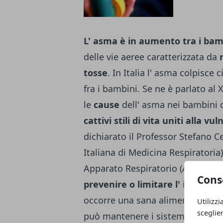
L' asma è in aumento tra i bam
delle vie aeree caratterizzata da
r
tosse
. In Italia l' asma colpisce
fra i bambini. Se ne è parlato a
le
cause
dell' asma nei bambini 
cattivi stili di vita uniti alla v
dichiarato il Professor Stefano C
Italiana di Medicina Respiratoria) 
Apparato Respiratorio (A.O.) San 
Cons
prevenire o limitare l' impatto
occorre una sana alimentazione
Utilizzi
sceglie
può mantenere i sistemi di difesa