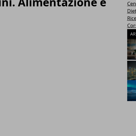
ni. Alimentazione e
Cen
Die
Rice
Cors
AR