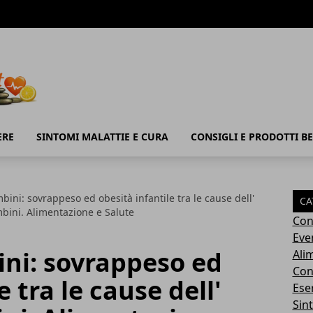
ERE
SINTOMI MALATTIE E CURA
CONSIGLI E PRODOTTI B
ini: sovrappeso ed obesità infantile tra le cause dell'
CA
bini. Alimentazione e Salute
Con
Eve
ni: sovrappeso ed
Ali
Cons
e tra le cause dell'
Ese
Sin