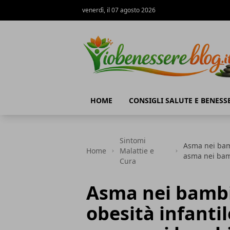
venerdì, il 07 agosto 2026
Io Benessere Blog
HOME
CONSIGLI SALUTE E BENESS
Sintomi
Asma nei bamb
Home
Malattie e
asma nei bam
Cura
Asma nei bambi
obesità infantil