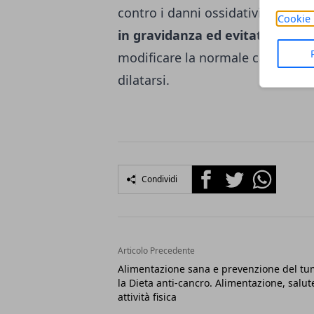
contro i danni ossidativi da radica
Cookie 
in gravidanza ed evitato il sovr
modificare la normale capacità d
dilatarsi.
Facebook
Twitter
Whatsapp
Condividi
Articolo Precedente
Alimentazione sana e prevenzione del tu
la Dieta anti-cancro. Alimentazione, salut
attività fisica