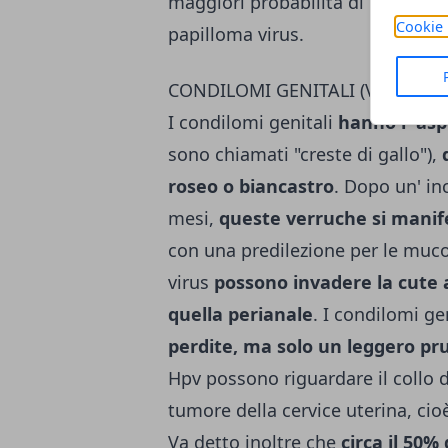
maggiori probabilità di contrarlo
Cookie 
papilloma virus.
CONDILOMI GENITALI (VERRUCHE
I condilomi genitali
hanno l' asp
sono chiamati "creste di gallo"),
roseo o biancastro
. Dopo un' in
mesi,
queste verruche si manife
con una predilezione per le muco
virus
possono invadere la cute a
quella perianale
. I condilomi ge
perdite, ma solo un leggero pru
Hpv possono riguardare il collo d
tumore della cervice uterina, cioè
Va detto inoltre che
circa il 50%