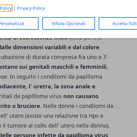
 rispetto a un' altra donna non affetta da
Policy
|
Privacy Policy
Personalizza
Rifiuta Opzionali
Accetta Tut
) DA PAPILLOMA VIRUS (HPV)
etto di escrescenze molli
(ecco perché
dalle dimensioni variabili e dal colore
cubazione di durata compresa fra uno e 3
stano sui genitali maschili e femminili
,
se. In seguito i condilomi da papilloma
diacente, l' uretra, la zona anale e
nitali da papilloma virus
non causano
rito o bruciore
. Nelle donne i condilomi da
ell' utero (esiste una relazione tra Hpv e
 il tumore al collo dell' utero nella donna).
 delle persone infette da papilloma virus