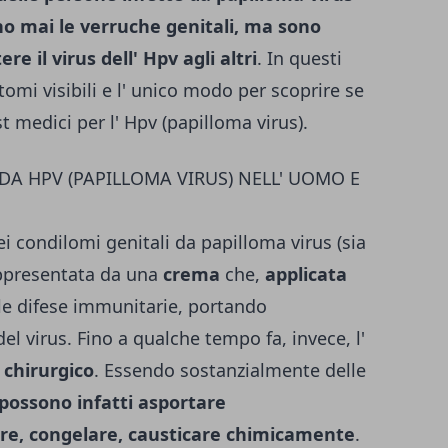
o mai le verruche genitali, ma sono
 il virus dell' Hpv agli altri
. In questi
tomi visibili e l' unico modo per scoprire se
st medici per l' Hpv (papilloma virus).
DA HPV (PAPILLOMA VIRUS) NELL' UOMO E
dei condilomi genitali da papilloma virus (sia
appresentata da una
crema
che,
applicata
 le difese immunitarie, portando
el virus. Fino a qualche tempo fa, invece, l'
 chirurgico
. Essendo sostanzialmente delle
i possono infatti asportare
re, congelare, causticare chimicamente
.