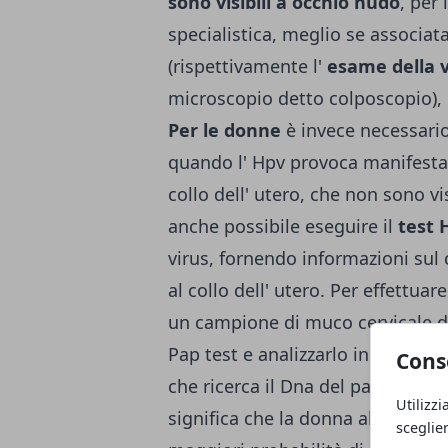
sono visibili a occhio nudo
, per 
specialistica, meglio se associat
(rispettivamente l'
esame della v
microscopio detto colposcopio), 
Per le donne
è invece necessari
quando l' Hpv provoca manifestaz
collo dell' utero, che non sono vi
anche possibile eseguire il
test 
virus, fornendo informazioni sul
al collo dell' utero. Per effettuare
un campione di muco cervicale dal
Pap test e analizzarlo in labora
Cons
che ricerca il Dna del papilloma v
Utilizzi
significa che la donna abbia un t
sceglie