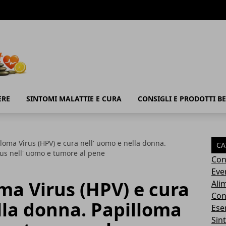
ERE
SINTOMI MALATTIE E CURA
CONSIGLI E PRODOTTI B
loma Virus (HPV) e cura nell' uomo e nella donna.
CA
rus nell' uomo e tumore al pene
Con
Eve
ma Virus (HPV) e cura
Ali
Cons
lla donna. Papilloma
Ese
Sin