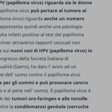
V (papilloma virus) riguarda sia le donne
 papilloma virus
può portare al tumore al
illoma virus) riguarda
anche un numero
appresenta quindi anche una patologia
lta infatti positivo al test del papilloma
artner attraverso rapporti sessuali non
ca sui
nuovi casi di HPV (papilloma virus) in
ngresso della Società Italiana di
alità (Siams), ha dato l' avvio ad un
ne dell' uomo contro il papilloma virus
he per gli uomini e può provocare cancro
o e al pene nell' uomo). Il papilloma virus è
 % dei
tumori oro-faringeo e alle tonsille
.
oltre la
condilomatosi genitale (verruche