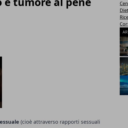
o e tumore al pene
Cen
Die
Rice
Cors
AR
sessuale
(cioè attraverso rapporti sessuali