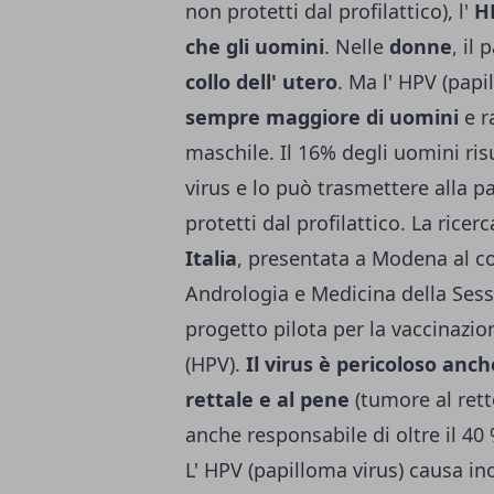
non protetti dal profilattico), l'
HP
che gli uomini
. Nelle
donne
, il
collo dell' utero
. Ma l' HPV (pap
sempre maggiore di uomini
e r
maschile. Il 16% degli uomini risu
virus e lo può trasmettere alla p
protetti dal profilattico. La ricer
Italia
, presentata a Modena al co
Andrologia e Medicina della Sessu
progetto pilota per la vaccinazio
(HPV).
Il virus è pericoloso anc
rettale e al pene
(tumore al rett
anche responsabile di oltre il 40
L' HPV (papilloma virus) causa in