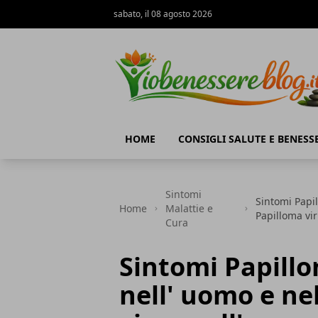
sabato, il 08 agosto 2026
Io Benessere Blog
HOME
CONSIGLI SALUTE E BENESS
Sintomi
Sintomi Papil
Home
Malattie e
Papilloma vi
Cura
Sintomi Papillo
nell' uomo e ne