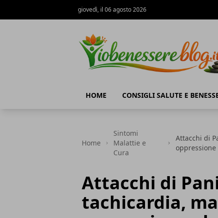
giovedì, il 06 agosto 2026
Io Benessere Blog
HOME
CONSIGLI SALUTE E BENESS
Sintomi
Attacchi di P
Home
Malattie e
oppressione 
Cura
Attacchi di Pani
tachicardia, ma