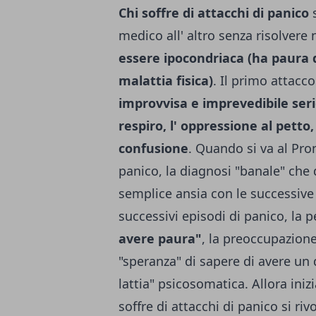
Chi soffre di attacchi di panico
s
medico all' altro senza risolvere n
essere ipo­condriaca (ha paura 
malattia fisica)
. Il primo attacc
improv­visa e imprevedibile seri
respiro, l' oppressione al petto,
confusione
. Quando si va al Pro
panico, la diagnosi "ba­nale" che 
semplice ansia con le successive 
successivi episodi di panico, la 
avere paura"
, la preoccupazione 
"speranza" di sapere di avere un 
lattia" psicosomatica. Allora iniz
soffre di attacchi di panico si ri