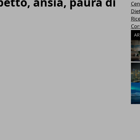
petto, ansia, paura di
Cen
Die
Rice
Cors
AR