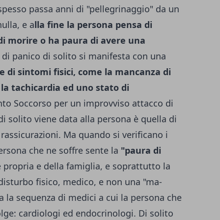
pesso passa anni di "pellegrinaggio" da un
ulla, e a
lla fine la persona pensa di
di morire o ha paura di avere una
o di panico di solito si manifesta con una
e di sintomi fisici, come la mancanza di
 la tachicardia ed uno stato di
nto Soccorso per un improvviso attacco di
di solito viene data alla persona è quella di
rassicurazioni. Ma quando si verificano i
persona che ne soffre sente la
"pau­ra di
propria e della famiglia, e soprat­tutto la
di­sturbo fisico, medico, e non una "ma­
ia la sequenza di medici a cui la persona che
volge: cardiologi ed endocrinologi. Di solito