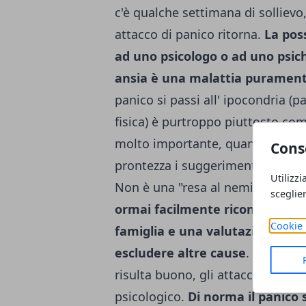
c'è qualche settimana di sollievo, 
attacco di panico ritorna.
La poss
ad uno psicologo o ad uno psichi
ansia è una malattia purament
panico si passi all' ipocondria (
fisica) è purtroppo piuttosto comu
molto impor­tante, quando accad
Cons
prontezza i sug­gerimenti del med
Utilizzi
Non è una "re­sa al nemico" ma u
sceglie
ormai facil­mente riconoscibili 
Cookie 
famiglia e una valutazione card
escludere altre cause
.
Quando da
risulta buono, gli attacchi di p
psicologico.
Di norma il panico 