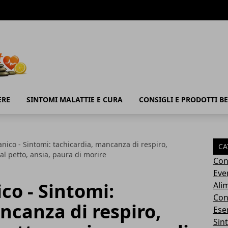
ERE
SINTOMI MALATTIE E CURA
CONSIGLI E PRODOTTI B
anico - Sintomi: tachicardia, mancanza di respiro,
CA
al petto, ansia, paura di morire
Con
Eve
co - Sintomi:
Ali
Cons
ncanza di respiro,
Ese
Sin