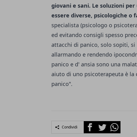
giovani e sani. Le soluzioni per
essere diverse, psicologiche o
specialista (psicologo o psicotera
ed evitando con­sigli spesso preco
attacchi di panico, solo sopiti, si
allarman­do e rendendo ipocondriac
panico e d' ansia sono una malat
aiuto di uno psicoterapeuta è la 
panico".
Facebook
Twitter
Whatsapp
Condividi