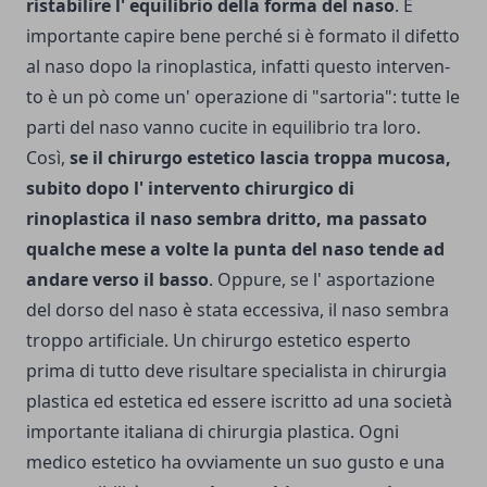
ristabilire l' equilibrio della forma del naso
. È
importante capire bene perché si è for­mato il difetto
al naso dopo la rinoplastica, infatti questo interven­
to è un pò come un' operazione di "sar­toria": tutte le
parti del naso vanno cucite in equilibrio tra loro.
Così,
se il chirurgo estetico lascia troppa mucosa,
subito dopo l' in­tervento chirurgico di
rinoplastica il naso sembra dritto, ma pas­sato
qualche mese a volte la punta del naso ten­de ad
andare verso il basso
. Oppure, se l' asportazione
del dorso del naso è stata ec­cessiva, il naso sembra
troppo artificiale. Un chirurgo estetico esperto
prima di tutto deve risultare specialista in chirurgia
plasti­ca ed estetica ed essere iscritto ad una società
importante italiana di chirurgia plasti­ca. Ogni
medico estetico ha ovviamente un suo gusto e una