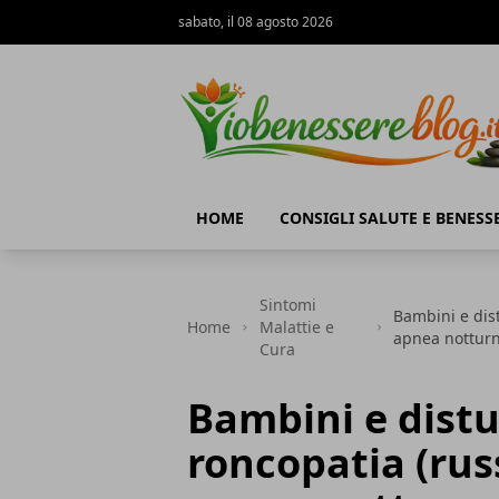
sabato, il 08 agosto 2026
Io Benessere Blog
HOME
CONSIGLI SALUTE E BENESS
Sintomi
Bambini e dis
Home
Malattie e
apnea notturn
Cura
Bambini e distu
roncopatia (rus