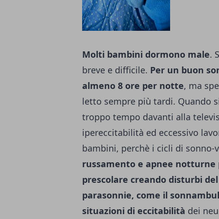
Molti bambini dormono male
. 
breve e difficile.
Per un buon so
almeno 8 ore per notte
, ma sp
letto sempre più tardi. Quando si 
troppo tempo davanti alla televis
ipereccitabilità ed eccessivo lav
bambini, perchè i cicli di sonno-v
russamento e apnee notturne
prescolare creando disturbi de
parasonnie, come il sonnambuli
situazioni di eccitabilità
dei neu