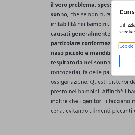
il vero problema, spesso sottova
Cons
sonno
, che se non curati posson
irritabilità nei bambini. I probl
Utilizzi
sceglie
causati generalmente da adenoi
particolare conformazione della
Cookie 
naso piccolo e mandibola stret
respiratoria nel sonno
. Quando 
roncopatia), fa delle pause resp
ossigenazione. Questi disturbi d
presto nei bambini. Affinchè i 
inoltre che i genitori li facciano
cena, evitando alimenti piccanti 