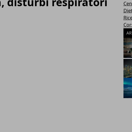
 disturbi respiratori
Cen
Die
Rice
Cors
AR