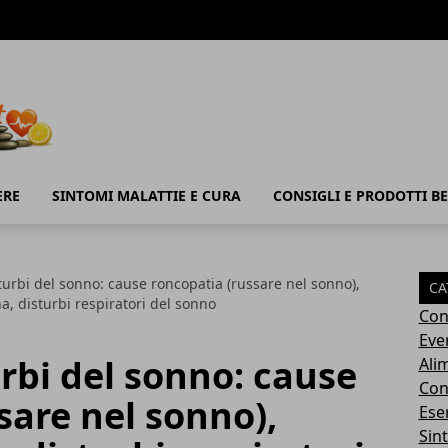
ERE
SINTOMI MALATTIE E CURA
CONSIGLI E PRODOTTI B
turbi del sonno: cause roncopatia (russare nel sonno),
CA
a, disturbi respiratori del sonno
Con
Eve
rbi del sonno: cause
Ali
Cons
sare nel sonno),
Ese
Sin