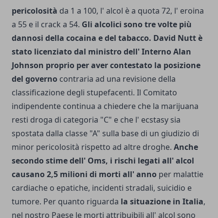
pericolosità
da 1 a 100, l' alcol è a quota 72, l' eroina
a 55 e il crack a 54.
Gli alcolici sono tre volte più
dannosi della cocaina e del tabacco. David Nutt è
stato licenziato dal ministro dell' Interno Alan
Johnson proprio per aver contestato la posizione
del governo
contraria ad una revisione della
classificazione degli stupefacenti. Il Comitato
indipendente continua a chiedere che la marijuana
resti droga di categoria "C" e che l' ecstasy sia
spostata dalla classe "A" sulla base di un giudizio di
minor pericolosità rispetto ad altre droghe.
Anche
secondo stime dell' Oms, i rischi legati all' alcol
causano 2,5 milioni di morti all' anno
per malattie
cardiache o epatiche, incidenti stradali, suicidio e
tumore.
Per quanto riguarda
la situazione in Italia
,
nel nostro Paese le morti attribuibili all' alcol sono