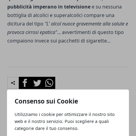
pubblicità imperano in televisione
e su nessuna
bottiglia di alcolici e superalcolici compare una
dicitura del tipo
"L' alcol nuoce gravemente alla salute e
provoca cirrosi epatica"
... avvertimenti di questo tipo
compaiono invece sui pacchetti di sigarette...
Facebook
Twitter
Whatsapp
Consenso sui Cookie
Articolo Precedente
Articolo Successivo
Utilizziamo i cookie per ottimizzare il nostro sito
web e il nostro servizio. Puoi scegliere a quali
Ricetta vegetariana della
Bambini e disturbi del
Parmigiana di Zucchine
sonno: cause roncopatia
categorie dare il tuo consenso.
cotte al Vapore. Un primo
(russare nel sonno), apnea