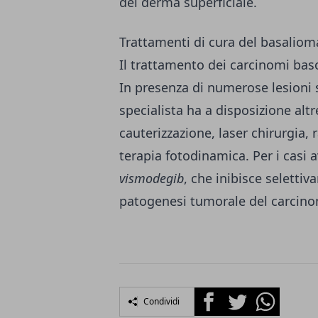
del derma superficiale.
Trattamenti di cura del basaliom
Il trattamento dei carcinomi basoc
In presenza di numerose lesioni su
specialista ha a disposizione alt
cauterizzazione, laser chirurgia,
terapia fotodinamica. Per i casi a
vismodegib
, che inibisce selettiv
patogenesi tumorale del carcin
Facebook
Twitter
Whatsapp
Condividi