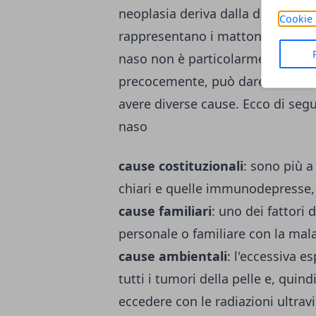
neoplasia deriva dalla degenerazi
Cookie 
rappresentano i mattoni che cost
naso non è particolarmente aggre
precocemente, può dare severi da
avere diverse cause. Ecco di segu
naso
cause costituzionali
: sono più a
chiari e quelle immunodepresse,
cause familiari
: uno dei fattori 
personale o familiare con la mala
cause ambientali
: l'eccessiva e
tutti i tumori della pelle e, qui
eccedere con le radiazioni ultra