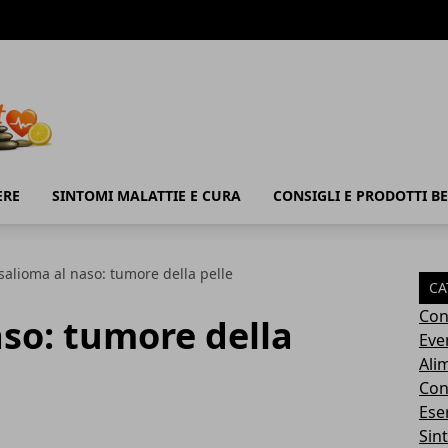
ERE
SINTOMI MALATTIE E CURA
CONSIGLI E PRODOTTI B
salioma al naso: tumore della pelle
CA
Con
so: tumore della
Eve
Ali
Cons
Ese
Sin