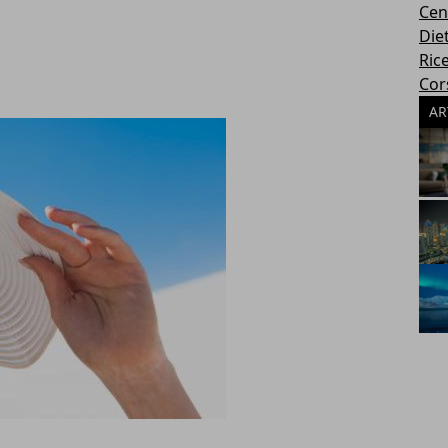
Cen
Die
Rice
Cors
AR