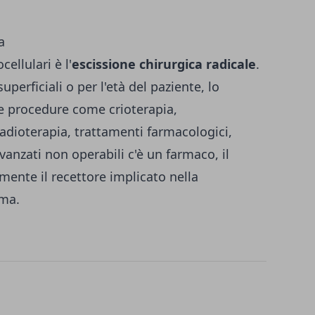
a
ellulari è l'
escissione chirurgica radicale
.
perficiali o per l'età del paziente, lo
re procedure come crioterapia,
 radioterapia, trattamenti farmacologici,
vanzati non operabili c'è un farmaco, il
amente il recettore implicato nella
oma.