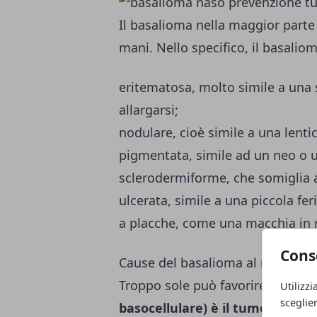
Il basalioma nella maggior parte de
mani. Nello specifico, il basaliom
eritematosa, molto simile a una 
allargarsi;
nodulare, cioè simile a una lentic
pigmentata, simile ad un neo o u
sclerodermiforme, che somiglia a 
ulcerata, simile a una piccola fe
a placche, come una macchia in r
Cons
Cause del basalioma al naso: tum
Troppo sole può favorire tumori 
Utilizzi
sceglie
basocellulare) è il tumore mali