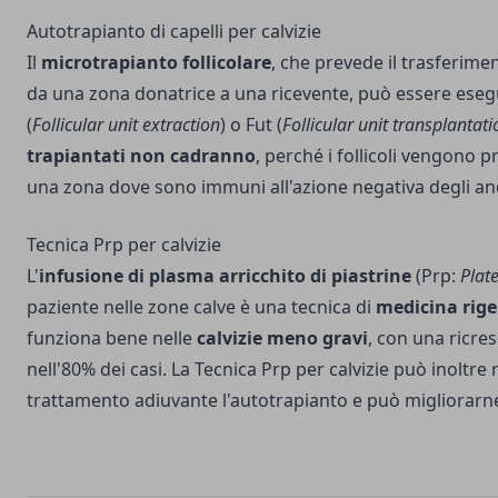
Autotrapianto di capelli per calvizie
Il
microtrapianto follicolare
, che prevede il trasferimen
da una zona donatrice a una ricevente, può essere eseg
(
Follicular unit extraction
) o Fut (
Follicular unit transplantati
trapiantati non cadranno
, perché i follicoli vengono p
una zona dove sono immuni all'azione negativa degli an
Tecnica Prp per calvizie
L'
infusione di plasma arricchito di piastrine
(Prp:
Plat
paziente nelle zone calve è una tecnica di
medicina rige
funziona bene nelle
calvizie meno gravi
, con una ricres
nell'80% dei casi. La Tecnica Prp per calvizie può inoltr
trattamento adiuvante l'autotrapianto e può migliorarne 