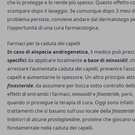
che lo protegge e lo rende più spesso. Questo effetto c
scompare dopo il lavaggio. Se comunque dopo 3 mesi di
problema persiste, conviene andare dal dermatologo pe
l'opportunità di una cura farmacologica.
Farmaci per la caduta dei capelli
In caso di alopecia androgenetica
, il medico può pres
specifici
da applicare localmente
a base di
minoxidil
, c
arrestare l'aumentata caduta dei capelli, prevenire l'ass
capelli e aumentarne lo spessore. Un altro principio attiv
finasteride
, da assumere per bocca sotto controllo dello 
effetti di entrambi i farmaci,
minoxidil
e
finasteride
, però,
quando si prosegue la terapia di cura. Oggi sono infatti 
trattamenti che si basano sull'uso locale della
finasteride
inibitori di alcune
prostaglandine
, proteine che giocano 
fondamentale nella caduta dei capelli.