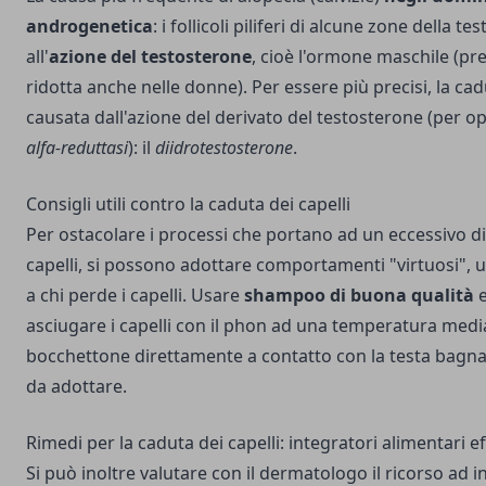
androgenetica
: i follicoli piliferi di alcune zone della te
all'
azione del testosterone
, cioè l'ormone maschile (pr
ridotta anche nelle donne). Per essere più precisi, la cad
causata dall'azione del derivato del testosterone (per o
alfa-reduttasi
): il
diidrotestosterone
.
Consigli utili contro la caduta dei capelli
Per ostacolare i processi che portano ad un eccessivo 
capelli, si possono adottare comportamenti "virtuosi", uti
a chi perde i capelli. Usare
shampoo di buona qualità
e
asciugare i capelli con il phon ad una temperatura media
bocchettone direttamente a contatto con la testa bagnat
da adottare.
Rimedi per la caduta dei capelli: integratori alimentari ef
Si può inoltre valutare con il dermatologo il ricorso ad i