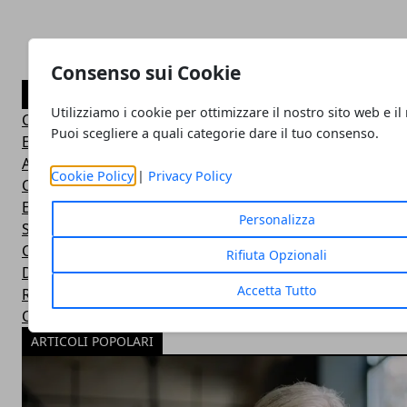
Consenso sui Cookie
CATEGORIE
Utilizziamo i cookie per ottimizzare il nostro sito web e il
Consigli Salute e Benessere
Puoi scegliere a quali categorie dare il tuo consenso.
Eventi Sport-Salute-Benessere
Alimentazione e Salute
Cookie Policy
|
Privacy Policy
Consigli e Prodotti Bellezza
Esercizi Ginnastica in Casa
Personalizza
Sintomi Malattie e Cura
Centri Benessere Spa e Terme
Rifiuta Opzionali
Dieta per Dimagrire
Accetta Tutto
Ricette Dietetiche Light
Corsi Fitness in Palestra
ARTICOLI POPOLARI