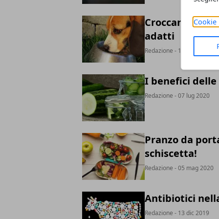
Croccantini per
Cookie 
adatti
Redazione
- 10 ago 2020
I benefici dell
Redazione
- 07 lug 2020
Pranzo da porta
schiscetta!
Redazione
- 05 mag 2020
Antibiotici nel
Redazione
- 13 dic 2019