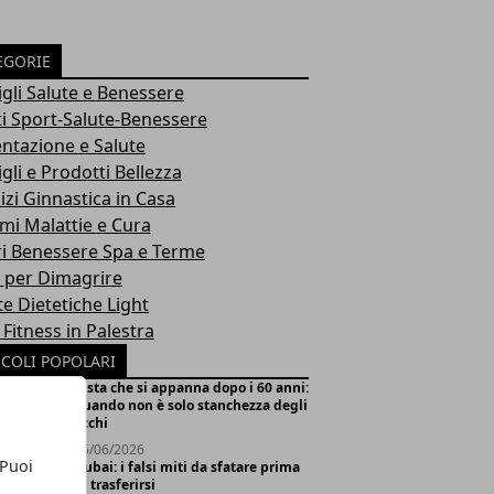
EGORIE
gli Salute e Benessere
i Sport-Salute-Benessere
ntazione e Salute
gli e Prodotti Bellezza
izi Ginnastica in Casa
mi Malattie e Cura
ri Benessere Spa e Terme
 per Dimagrire
te Dietetiche Light
 Fitness in Palestra
ICOLI POPOLARI
Vista che si appanna dopo i 60 anni:
quando non è solo stanchezza degli
occhi
15/06/2026
 Puoi
Dubai: i falsi miti da sfatare prima
di trasferirsi