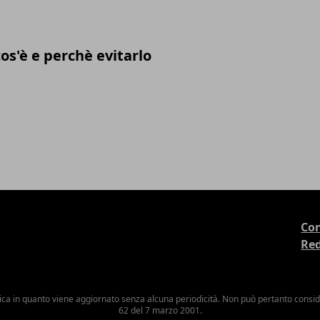
cos'è e perchè evitarlo
Con
Re
ica in quanto viene aggiornato senza alcuna periodicità. Non può pertanto consider
62 del 7 marzo 2001.