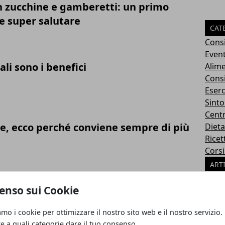
n zucchine e gamberetti: un primo
e super salutare
CAT
Consi
Event
ali sono i benefici
Alime
Consi
Eserc
Sinto
Cent
le, ecco perché conviene sempre di più
Dieta
Ricet
Corsi
ART
il piano cottura giusto per la cucina
enso sui Cookie
amo i cookie per ottimizzare il nostro sito web e il nostro servizio.
re a quali categorie dare il tuo consenso.