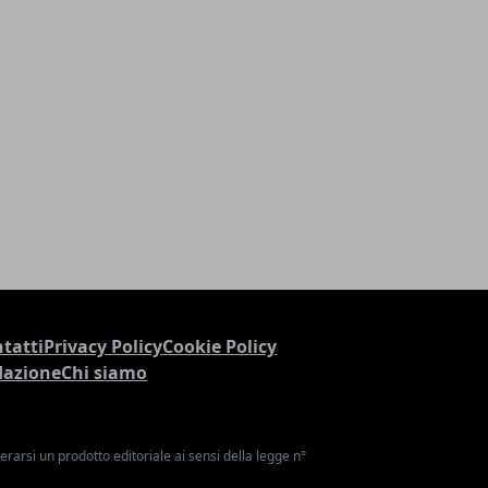
tatti
Privacy Policy
Cookie Policy
dazione
Chi siamo
arsi un prodotto editoriale ai sensi della legge n°