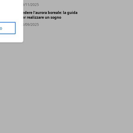
20/11/2025
Vedere l'aurora boreale: la guida
per realizzare un sogno
03/09/2025
to