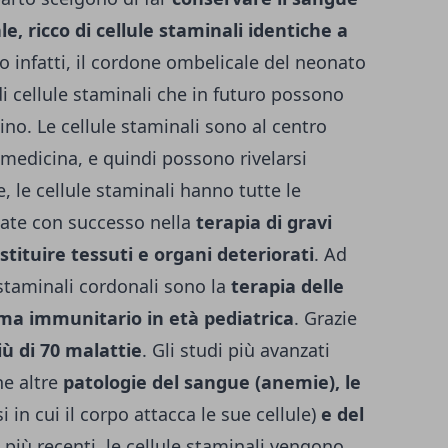
, ricco di cellule staminali identiche a
to infatti, il cordone ombelicale del neonato
i cellule staminali che in futuro possono
ino. Le cellule staminali sono al centro
 medicina, e quindi possono rivelarsi
 le cellule staminali hanno tutte le
gate con successo nella
terapia di gravi
tituire tessuti e organi deteriorati
. Ad
e staminali cordonali sono la
terapia delle
ema immunitario in età pediatrica
. Grazie
iù di 70 malattie
. Gli studi più avanzati
he altre
patologie del sangue (anemie), le
si in cui il corpo attacca le sue cellule)
e del
i più recenti, le cellule staminali vengono