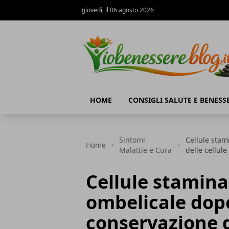
giovedì, il 06 agosto 2026
Io Benessere Blog
HOME
CONSIGLI SALUTE E BENESS
Sintomi
Cellule stam
Home
Malattie e Cura
delle cellul
Cellule stamina
ombelicale dopo
conservazione d