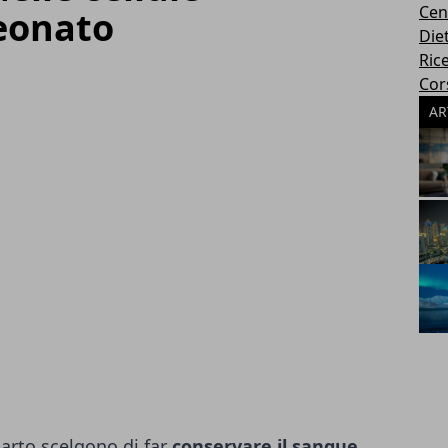
Cen
neonato
Die
Rice
Cors
AR
arto scelgono di far
conservare il sangue