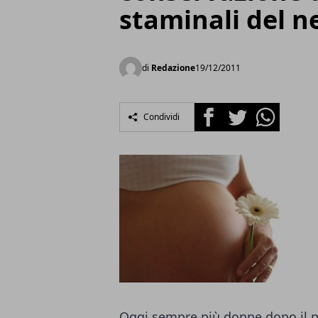
staminali del 
di
Redazione
19/12/2011
Facebook
Twitter
Whatsapp
Condividi
Oggi sempre più donne dopo il p