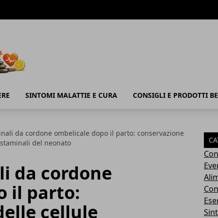
ERE
SINTOMI MALATTIE E CURA
CONSIGLI E PRODOTTI B
inali da cordone ombelicale dopo il parto: conservazione
CA
e staminali del neonato
Con
Eve
li da cordone
Ali
 il parto:
Cons
Ese
elle cellule
Sin