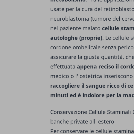
usate per la cura del retinoblast
neuroblastoma (tumore del cervell
nel paziente malato
cellule stam
autologhe (proprie)
.
Le cellule 
cordone ombelicale senza pericol
assicurare la giusta quantità, che
effettuata
appena reciso il cord
medico o l' ostetrica inseriscon
raccogliere il sangue ricco di c
minuti ed è indolore per la ma
Conservazione Cellule Staminali C
banche private all' estero
Per conservare le cellule stamin