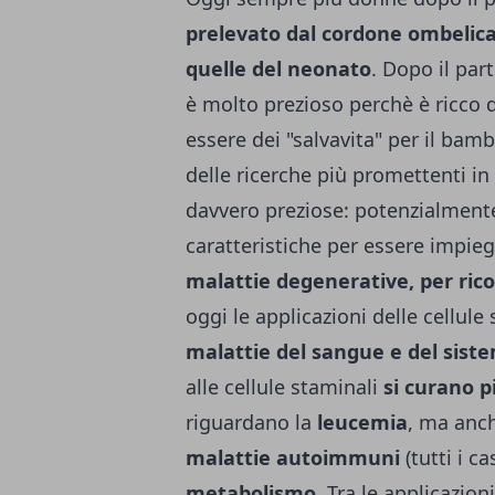
prelevato dal cordone ombelicale
quelle del neonato
. Dopo il par
è molto prezioso perchè è ricco d
essere dei "salvavita" per il bamb
delle ricerche più promettenti in
davvero preziose: potenzialmente,
caratteristiche per essere impie
malattie degenerative, per ricos
oggi le applicazioni delle cellul
malattie del sangue e del sist
alle cellule staminali
si curano p
riguardano la
leucemia
, ma anc
malattie autoimmuni
(tutti i ca
metabolismo
. Tra le applicazion