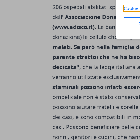
206 ospedali abilitati sparsi su tut
Cookie 
dell'
Associazione Donatrici It
(www.adisco.it)
. Le banche pubbl
donazione) le cellule che
vengono
malati. Se però nella famiglia 
parente stretto) che ne ha biso
dedicata"
, che la legge italiana
verranno utilizzate esclusivamen
staminali possono infatti essere
ombelicale non è stato conservat
possono aiutare fratelli e sorell
dei casi, e sono compatibili in m
casi. Possono beneficiare delle c
nonni, genitori e cugini, che ha