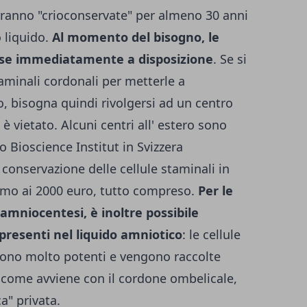
erranno "crioconservate" per almeno 30 anni
o liquido.
Al momento del bisogno, le
sse immediatamente a disposizione
. Se si
taminali cordonali per metterle a
, bisogna quindi rivolgersi ad un centro
a è vietato. Alcuni centri all' estero sono
 o Bioscience Institut in Svizzera
la conservazione delle cellule staminali in
tomo ai 2000 euro, tutto compreso.
Per le
amniocentesi, è inoltre possibile
 presenti nel liquido amniotico
: le cellule
sono molto potenti e vengono raccolte
 come avviene con il cordone ombelicale,
a" privata.