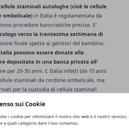
ellule staminali autologhe (cioè le cellule
e ombelicale)
in Italia è regolamentata da
stono procedure burocratiche precise. E'
ecologo verso la trentesima settimana di
isione finale spetta ai genitori del bambino.
Italia possono essere donate alla
 depositate in una banca privata all'
 per 20-30 anni. L' Italia infatti (da 15 anni
 cellule staminali da cordone ombelicale, ma
privati per la custodia di cellule staminali
aminali cordonali a banche straniere invece è
enso sui Cookie
LLULE STAMINALI CORDONALI IN ITALIA
in Italia operano 17 Cord Blood Bank:
amo i cookie per ottimizzare il nostro sito web e il nostro servizio.
re a quali categorie dare il tuo consenso.
di cellule staminali cordonali, collegate a