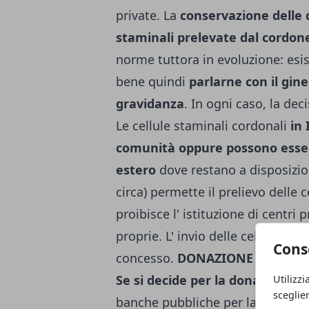
private. La
conservazione delle c
staminali prelevate dal cordon
norme tuttora in evoluzione: esi
bene quindi
parlarne con il gin
gravidanza
. In ogni caso, la dec
Le cellule staminali cordonali
in 
comunità oppure possono essere
estero
dove restano a disposizione
circa) permette il prelievo delle
proibisce l' istituzione di centri 
proprie. L' invio delle cellule st
Cons
concesso.
DONAZIONE DELLE CE
Se si decide per la donazione
, 
Utilizzi
sceglie
banche pubbliche per la raccolta 