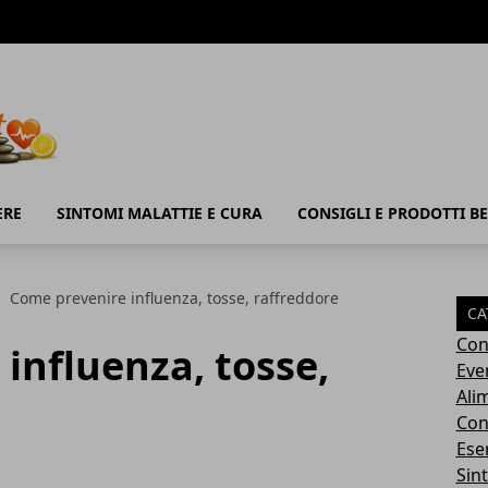
ERE
SINTOMI MALATTIE E CURA
CONSIGLI E PRODOTTI B
Come prevenire influenza, tosse, raffreddore
CA
Con
influenza, tosse,
Eve
Ali
Cons
Ese
Sin