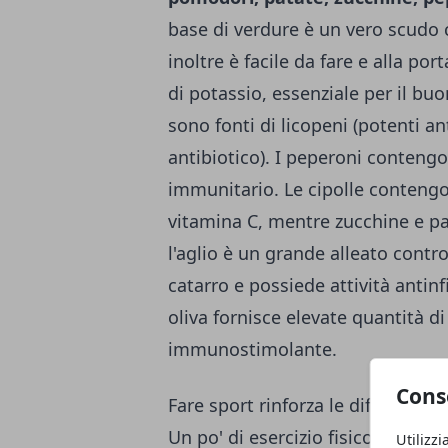
base di verdure è un vero scudo c
inoltre è facile da fare e alla po
di potassio, essenziale per il bu
sono fonti di licopeni (potenti a
antibiotico). I peperoni contengo
immunitario. Le cipolle contengo
vitamina C, mentre zucchine e pa
l'aglio è un grande alleato contro l
catarro e possiede attività antinf
oliva fornisce elevate quantità d
immunostimolante.
Cons
Fare sport rinforza le difese imm
Un po' di esercizio fisico è la m
Utilizzi