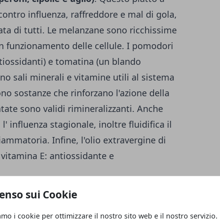
ontro influenza, raffreddore e mal di gola,
rtata di tutti. Le melanzane sono ricchissime
on funzionamento delle cellule. I pomodori
ntiossidanti) e tomatina (un blando
no sali minerali e vitamine utili al sistema
no sostanze che rinforzano l'azione della
tate sono validi rimineralizzanti. Anche
' influenza stagionale, inoltre fluidifica il
iammatoria. Infine, l'olio extravergine di
i vitamina E: antiossidante e
enso sui Cookie
unitarie
igliore "medicina": servono almeno
30-40
amo i cookie per ottimizzare il nostro sito web e il nostro servizio.