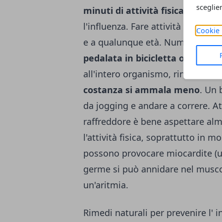
sceglie
minuti di attività fisica per 3-4
l'influenza. Fare attività fisica r
Cookie 
e a qualunque età. Numerosi st
pedalata in bicicletta o qualche
all'intero organismo, rinforzano 
costanza si ammala meno
. Un 
da jogging e andare a correre. A
raffreddore è bene aspettare al
l'attività fisica, soprattutto in m
possono provocare miocardite (u
germe si può annidare nel muscol
un'aritmia.
Rimedi naturali per prevenire l' i