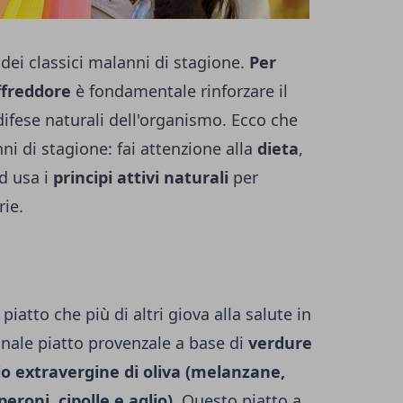
 dei classici malanni di stagione.
Per
ffreddore
è fondamentale rinforzare il
ifese naturali dell'organismo. Ecco che
ni di stagione: fai attenzione alla
dieta
,
d usa i
principi attivi naturali
per
rie.
 piatto che più di altri giova alla salute in
zionale piatto provenzale a base di
verdure
lio extravergine di oliva (melanzane,
roni, cipolle e aglio)
. Questo piatto a