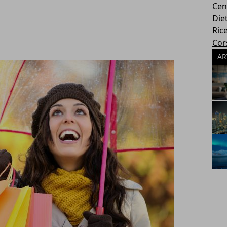
Cen
Die
Rice
Cors
AR