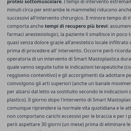
protesi sottomuscolare
. I tempi di intervento estrema
minuti circa per entrambe le mammelle) riducono anche 
successivi all'intervento chirurgico. Il minore tempo di 
comporta anche
tempi di recupero più brevi
: assumend
farmaci anestesiologici, la paziente li smaltisce in poco
quasi senza dolore grazie all'anestetico locale infiltrato
prima di procedere all' intervento. Occorre però ricorda
operatoria di un intervento di Smart Mastoplastica dura
quale vanno seguite tutte le indicazioni terapeutiche (c
reggiseno contenitivo) e gli accorgimenti da adottare p
coinvolgono gli arti superiori (anche un banale movimen
per alzarsi dal letto va sostituito secondo le indicazioni
plastico). Il giorno dopo l'intervento di Smart Mastoplas
comunque riprendere la normale vita quotidiana e le atti
non comportano carichi eccessivi per le braccia e per i p
però aspettare 30 giorni (un mese) prima di eliminare le