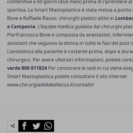
contenitive e 60 giorni (due mesi) prima di riprendere al 
sportiva.
La Smart Mastoplastica è stata messa a punto
Bove e Raffaele Rauso: chirurghi plastici attivi in
Lombard
e Campania
. L'équipe medica guidata dai chirurghi plas
Pierfrancesco Bove è composta da anestesisti, infermier
assistant che seguono la donna in tutte le fasi del post 
L'assistenza alla paziente è costante prima, dopo e dura
chirurgico. Per avere ulteriori informazioni, potete conta
verde 800-911824
Per conoscere le sedi in cui viene eseg
Smart Mastoplastica potete consultare il sito internet
www.chirurgiadellabellezza.it/contatti/
Facebook
Twitter
Whatsapp