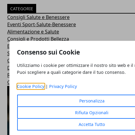
CATEGORIE
Consigli Salute e Benessere
Eventi Sport-Salute-Benessere
Alimentazione e Salute
Consigli e Prodotti Bellezza
Esercizi Ginnastica in Casa
Consenso sui Cookie
Sintomi Malattie e Cura
Centri Benessere Spa e Terme
Utilizziamo i cookie per ottimizzare il nostro sito web e il
Dieta per Dimagrire
Puoi scegliere a quali categorie dare il tuo consenso.
Ricette Dietetiche Light
Corsi Fitness in Palestra
Cookie Policy
|
Privacy Policy
ARTICOLI POPOLARI
Personalizza
Rifiuta Opzionali
Accetta Tutto