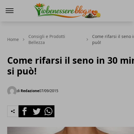
Io Benessere Blog
Consigli e Prodotti
Come rifarsi il seno 
Home
Bellezza
può!
Come rifarsi il seno in 30 mi
si può!
di
Redazione
07/09/2015
Facebook
Twitter
Whatsapp