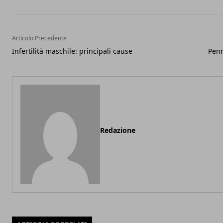
Articolo Precedente
Infertilità maschile: principali cause
Penn
Redazione