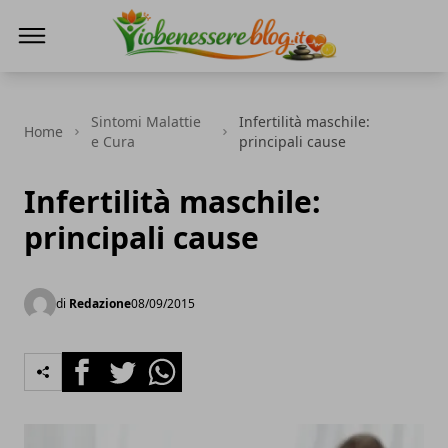
Io Benessere Blog
Sintomi Malattie
Infertilità maschile:
Home
e Cura
principali cause
Infertilità maschile:
principali cause
di
Redazione
08/09/2015
Facebook
Twitter
Whatsapp