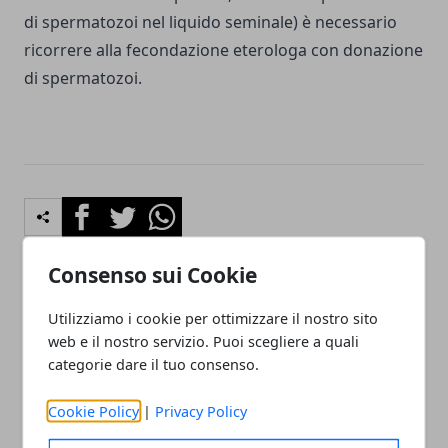
di spermatozoi nel liquido seminale) è necessario
ricorrere alla fecondazione eterologa con donazione
di spermatozoi.
Facebook
Twitter
Whatsapp
Consenso sui Cookie
Utilizziamo i cookie per ottimizzare il nostro sito
Articolo Precedente
Articolo Successivo
web e il nostro servizio. Puoi scegliere a quali
Rughe del viso: cosa fare?
Come rifarsi il seno in 30
Come eliminare le rughe
minuti: oggi si può!
categorie dare il tuo consenso.
Cookie Policy
|
Privacy Policy