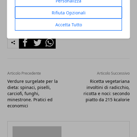
Personalizza
Rifiuta Opzionali
Accetta Tutto
Facebook
Twitter
Whatsapp
Articolo Precedente
Articolo Successivo
Verdure surgelate per la
Ricetta vegetariana
dieta: spinaci, piselli,
involtini di radicchio,
carciofi, funghi,
ricotta e noci: secondo
minestrone. Pratici ed
piatto da 215 kcalorie
economici