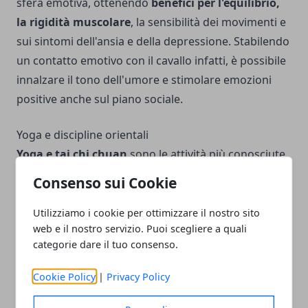
sfera emotiva, ottenendo
benefici per l'equilibrio,
la rigidità muscolare
, la sensibilità dei movimenti e
sui sintomi dell'ansia e della depressione. Stabilendo
un contatto emotivo con il cavallo infatti, è possibile
innalzare il tono dell'umore e stimolare emozioni
positive anche sul piano sociale.
Yoga e discipline orientali
Yoga e tai chi chuan
sono le attività più conosciute
tra le discipline orientali ed entrambe
aiutano a
Consenso sui Cookie
migliorare l'equilibrio e la coordinazione del
corpo, favorendo anche la corretta respirazione e
Utilizziamo i cookie per ottimizzare il nostro sito
web e il nostro servizio. Puoi scegliere a quali
il rilassamento
. Per le persone con sclerosi multipla
categorie dare il tuo consenso.
è particolarmente indicato il
qi gong
: si tratta di
esercizi che uniscono tecniche di meditazione e arti
Cookie Policy
|
Privacy Policy
marziali cinesi e che migliorano il benessere fisico e
mentale.