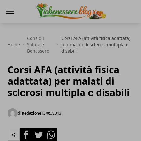
Io Benessere Blog
Consigli
Corsi AFA (attività fisica adattata)
Home
Salute e
per malati di sclerosi multipla e
Benessere
disabili
Corsi AFA (attività fisica
adattata) per malati di
sclerosi multipla e disabili
di
Redazione
13/05/2013
Facebook
Twitter
Whatsapp