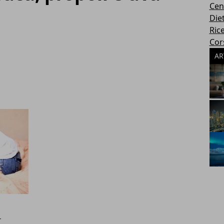
Cen
Die
Rice
Cors
AR