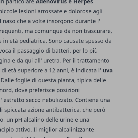
 in particolare
Adenovirus e Herpes
 piccole lesioni arrossate e dolorose agli
el naso che a volte insorgono durante l'
 frequenti, ma comunque da non trascurare,
ie in età pediatrica. Sono causate spesso da
oca il passaggio di batteri, per lo più
agina e da qui all' uretra. Per il trattamento
di età superiore a 12 anni, è indicata l'
uva
Dalle foglie di questa pianta, tipica delle
ord, dove preferisce posizioni
l' estratto secco nebulizzato. Contiene una
di spiccata azione antibatterica, che però
o, un pH alcalino delle urine e una
cipio attivo. Il miglior alcalinizzante