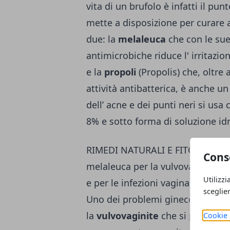
vita di un brufolo è infatti il pu
mette a disposizione per curare a
due: la
melaleuca
che con le sue
antimicrobiche riduce l' irritazion
e la
propoli
(Propolis) che, oltre 
attività antibatterica, è anche un
dell’ acne e dei punti neri si usa
8% e sotto forma di soluzione idr
RIMEDI NATURALI E FITOTERAPIA
Cons
melaleuca per la vulvovaginite e u
Utilizzi
e per le infezioni vaginali
sceglie
Uno dei problemi ginecologici pi
la
vulvovaginite
che si presenta
Cookie 