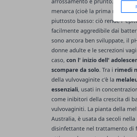
arrossamento e prurito. La vulvo
menarca (cioè la prima mestruazio
piuttosto basso: ciò rende l' epit
facilmente aggredibile dai batteri
sono ancora ben sviluppate, il pH
donne adulte e le secrezioni vag
caso,
con l' inizio dell' adolesce
scompare da solo
. Tra i
rimedi n
della vulvovaginite c'è la
melale
essenziali
, usati in concentrazi
come inibitori della crescita di 
vulvovaginiti. La pianta della me
Australia, è usata da secoli nell
disinfettante nel trattamento di fe