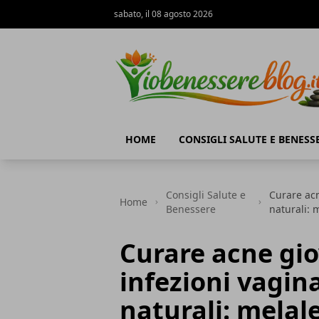
sabato, il 08 agosto 2026
Io Benessere Blog
HOME
CONSIGLI SALUTE E BENESS
Consigli Salute e
Curare acn
Home
Benessere
naturali: 
Curare acne giov
infezioni vagina
naturali: melal