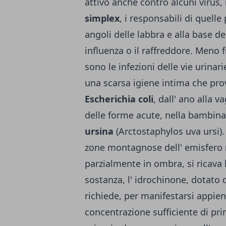
attivo anche contro alcuni virus,
simplex
, i responsabili di quelle
angoli delle labbra e alla base d
influenza o il raffreddore. Meno
sono le infezioni delle vie urinar
una scarsa igiene intima che prov
Escherichia coli
, dall' ano alla v
delle forme acute, nella bambina 
ursina
(Arctostaphylos uva ursi). 
zone montagnose dell' emisfero n
parzialmente in ombra, si ricava 
sostanza, l' idrochinone, dotato 
richiede, per manifestarsi appien
concentrazione sufficiente di prin