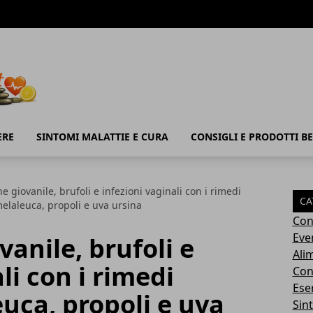
ERE
SINTOMI MALATTIE E CURA
CONSIGLI E PRODOTTI B
e giovanile, brufoli e infezioni vaginali con i rimedi
CA
melaleuca, propoli e uva ursina
Con
Eve
anile, brufoli e
Ali
li con i rimedi
Cons
Ese
euca, propoli e uva
Sin