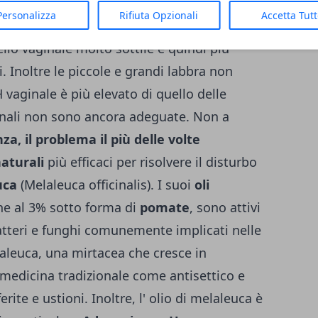
vaginite è causata dal fatto che prima del
Personalizza
Rifiuta Opzionali
Accetta Tut
ne) il livello degli estrogeni nel sangue è
elio vaginale molto sottile e quindi più
. Inoltre le piccole e grandi labbra non
 vaginale è più elevato di quello delle
inali non sono ancora adeguate. Non a
nza, il problema il più delle volte
aturali
più efficaci per risolvere il disturbo
uca
(Melaleuca officinalis). I suoi
oli
one al 3% sotto forma di
pomate
, sono attivi
batteri e funghi comunemente implicati nelle
laleuca, una mirtacea che cresce in
a medicina tradizionale come antisettico e
rite e ustioni. Inoltre, l' olio di melaleuca è