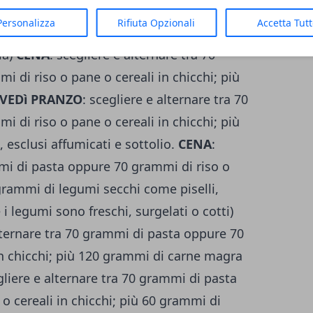
tra 70 grammi di pasta oppure 70 grammi di
Personalizza
Rifiuta Opzionali
Accetta Tut
 più 60 grammi di salumi magri o sgrassabili
la)
CENA
: scegliere e alternare tra 70
 di riso o pane o cereali in chicchi; più
VEDì PRANZO
: scegliere e alternare tra 70
 di riso o pane o cereali in chicchi; più
 esclusi affumicati e sottolio.
CENA
:
mmi di pasta oppure 70 grammi di riso o
 grammi di legumi secchi come piselli,
 i legumi sono freschi, surgelati o cotti)
alternare tra 70 grammi di pasta oppure 70
in chicchi; più 120 grammi di carne magra
gliere e alternare tra 70 grammi di pasta
o cereali in chicchi; più 60 grammi di