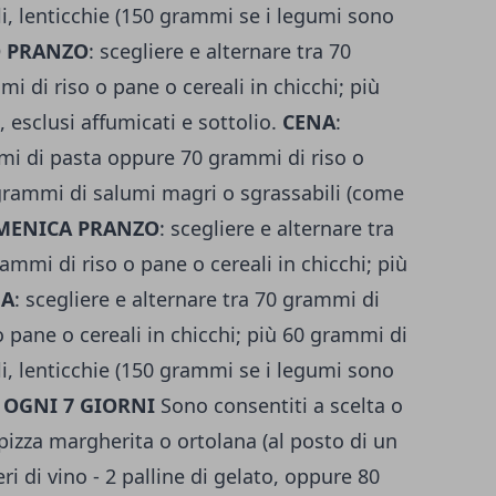
li, lenticchie (150 grammi se i legumi sono
O PRANZO
: scegliere e alternare tra 70
 di riso o pane o cereali in chicchi; più
 esclusi affumicati e sottolio.
CENA
:
mmi di pasta oppure 70 grammi di riso o
0 grammi di salumi magri o sgrassabili (come
MENICA PRANZO
: scegliere e alternare tra
mmi di riso o pane o cereali in chicchi; più
NA
: scegliere e alternare tra 70 grammi di
 pane o cereali in chicchi; più 60 grammi di
li, lenticchie (150 grammi se i legumi sono
 OGNI 7 GIORNI
Sono consentiti a scelta o
 pizza margherita o ortolana (al posto di un
eri di vino - 2 palline di gelato, oppure 80