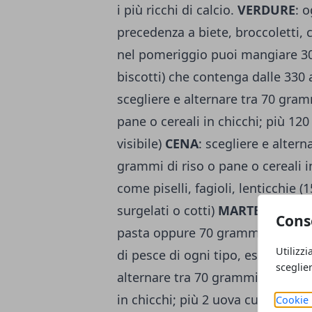
i più ricchi di calcio.
VERDURE
: 
precedenza a biete, broccoletti, ca
nel pomeriggio puoi mangiare 30
biscotti) che contenga dalle 330 
scegliere e alternare tra 70 gra
pane o cereali in chicchi; più 1
visibile)
CENA
: scegliere e alter
grammi di riso o pane o cereali i
come piselli, fagioli, lenticchie 
surgelati o cotti)
MARTEDì PRA
Cons
pasta oppure 70 grammi di riso o
Utilizzi
di pesce di ogni tipo, esclusi aff
sceglie
alternare tra 70 grammi di pasta
in chicchi; più 2 uova cucinate co
Cookie 