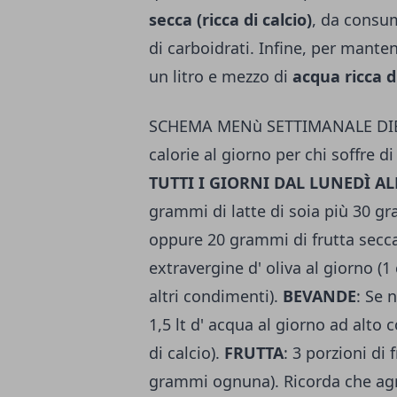
secca (ricca di calcio)
, da consu
di carboidrati. Infine, per mante
un litro e mezzo di
acqua ricca di
SCHEMA MENù SETTIMANALE DIETA
calorie al giorno per chi soffre di
TUTTI I GIORNI DAL LUNEDÌ 
grammi di latte di soia più 30 gr
oppure 20 grammi di frutta secc
extravergine d' oliva al giorno (1
altri condimenti).
BEVANDE
: Se 
1,5 lt d' acqua al giorno ad alto c
di calcio).
FRUTTA
: 3 porzioni di 
grammi ognuna). Ricorda che agrum