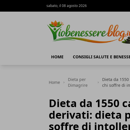
sabato, il 08 agosto 2026
Io Benessere Blog
HOME
CONSIGLI SALUTE E BENESS
Dieta per
Dieta da 1550 
Home
Dimagrire
chi soffre di i
Dieta da 1550 ca
derivati: dieta 
soffre di intoll