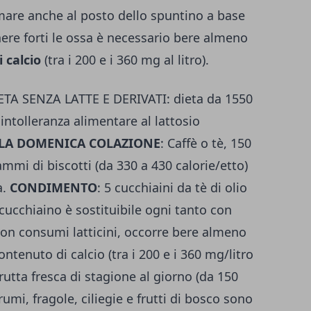
mare anche al posto dello spuntino a base
nere forti le ossa è necessario bere almeno
 calcio
(tra i 200 e i 360 mg al litro).
 SENZA LATTE E DERIVATI: dieta da 1550
 intolleranza alimentare al lattosio
ALLA DOMENICA COLAZIONE
: Caffè o tè, 150
ammi di biscotti (da 330 a 430 calorie/etto)
a.
CONDIMENTO
: 5 cucchiaini da tè di olio
 cucchiaino è sostituibile ogni tanto con
non consumi latticini, occorre bere almeno
ontenuto di calcio (tra i 200 e i 360 mg/litro
frutta fresca di stagione al giorno (da 150
i, fragole, ciliegie e frutti di bosco sono