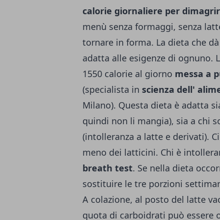
calorie giornaliere per dimagri
menù senza formaggi, senza latte
tornare in forma. La dieta che dà 
adat­ta alle esigenze di ognuno. L
1550 calorie al giorno
messa a pu
(specialista in
scienza dell' alim
Milano). Questa dieta è adatta sia
quindi non li mangia), sia a chi s
(intolleranza a latte e derivati). C
meno dei latticini. Chi è intollera
breath test
. Se nella dieta occorr
sostitui­re le tre porzioni settim
A colazione, al posto del latte va
quota di carboidrati può essere 