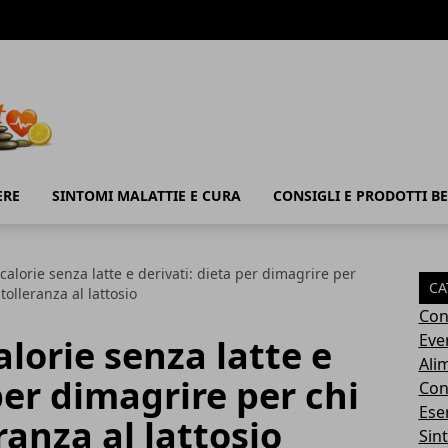
ERE
SINTOMI MALATTIE E CURA
CONSIGLI E PRODOTTI B
calorie senza latte e derivati: dieta per dimagrire per
CA
ntolleranza al lattosio
Con
Eve
lorie senza latte e
Ali
per dimagrire per chi
Cons
Ese
eranza al lattosio
Sin