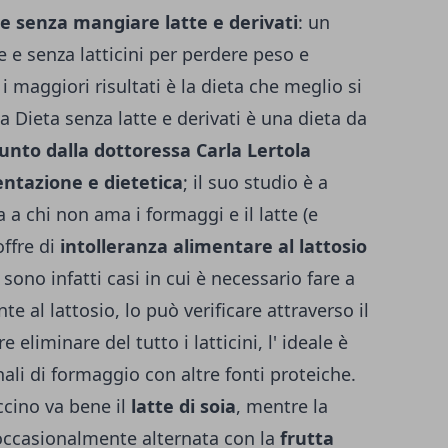
re senza mangiare latte e derivati
: un
 e senza latticini per perdere peso e
i maggiori risultati è la dieta che meglio si
a Dieta senza latte e derivati è una dieta da
nto dalla dottoressa Car­la Lertola
entazione e dietetica
; il suo studio è a
 a chi non ama i formaggi e il latte (e
offre di
intolleranza alimentare al lattosio
i sono infatti casi in cui è necessario fare a
nte al lattosio, lo può verificare attraverso il
e eliminare del tutto i latticini, l' ideale è
anali di formaggio con altre fonti proteiche.
ccino va bene il
latte di soia
, mentre la
occasionalmente alter­nata con la
frutta