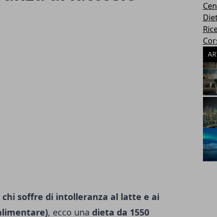
Cen
Die
Rice
Cors
AR
chi soffre di intolleranza al latte e ai
 alimentare)
, ecco una
dieta da 1550