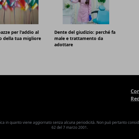
azze per l'addio al
Dente del giudizio: perché fa
o della tua migliore
male e trattamento da
adottare
Con
Re
ica in quanto viene aggiornato senza alcuna periodicità. Non può pertanto consider
62 del 7 marzo 2001.