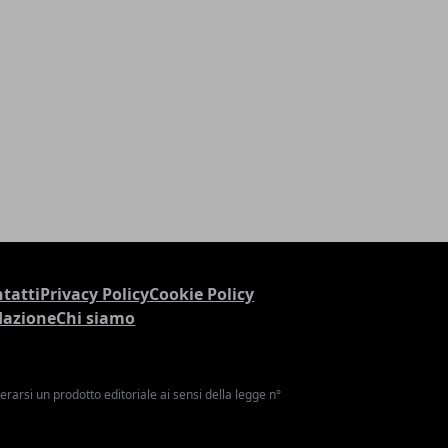
tatti
Privacy Policy
Cookie Policy
dazione
Chi siamo
arsi un prodotto editoriale ai sensi della legge n°