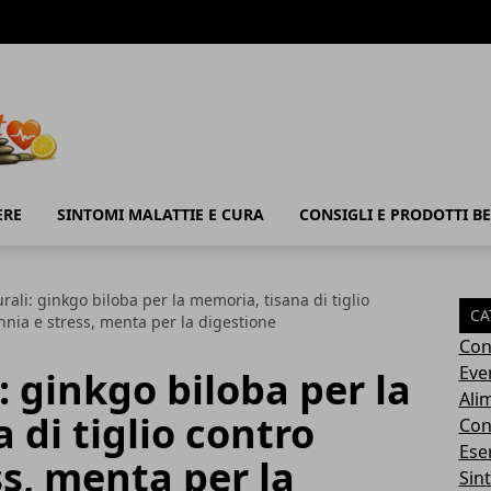
ERE
SINTOMI MALATTIE E CURA
CONSIGLI E PRODOTTI B
rali: ginkgo biloba per la memoria, tisana di tiglio
CA
nnia e stress, menta per la digestione
Con
Eve
: ginkgo biloba per la
Ali
 di tiglio contro
Cons
Ese
ss, menta per la
Sin