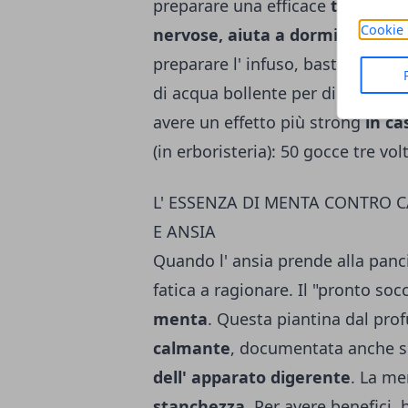
preparare una efficace
tisana c
Cookie 
nervose, aiuta a dormire e libe
preparare l' infuso, basta mettere
di acqua bollente per dieci minuti
avere un effetto più strong
in ca
(in erboristeria): 50 gocce tre vol
L' ESSENZA DI MENTA CONTRO C
E ANSIA
Quando l' ansia prende alla panci
fatica a ragionare. Il "pronto soc
menta
. Questa piantina dal pro
calmante
, documentata anche s
dell' apparato digerente
. La me
stanchezza
. Per avere benefici,