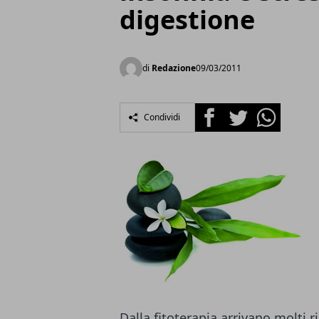
digestione
di
Redazione
09/03/2011
Facebook
Twitter
Whatsapp
Condividi
Dalla fitoterapia arrivano molti ri