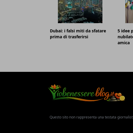
Dubai: i falsi miti da sfatare
5 idee p
prima di trasferirsi
nubilat
amica
Questo sito non rappresenta una testata giornalist