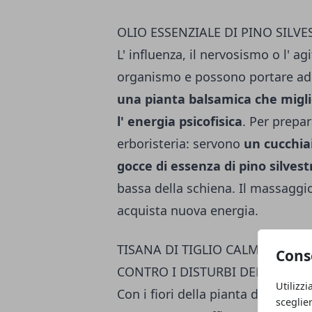
OLIO ESSENZIALE DI PINO SILVE
L' influenza, il nervosismo o l' a
organismo e possono portare ad 
una pianta balsamica che miglio
l' energia psicofisica
. Per prepa
erboristeria: servono
un cucchiai
gocce di essenza di pino silvest
bassa della schiena. Il massaggi
acquista nuova energia.
TISANA DI TIGLIO CALMANTE C
Cons
CONTRO I DISTURBI DEL SONNO 
Utilizzi
Con i fiori della pianta del tiglio
sceglie