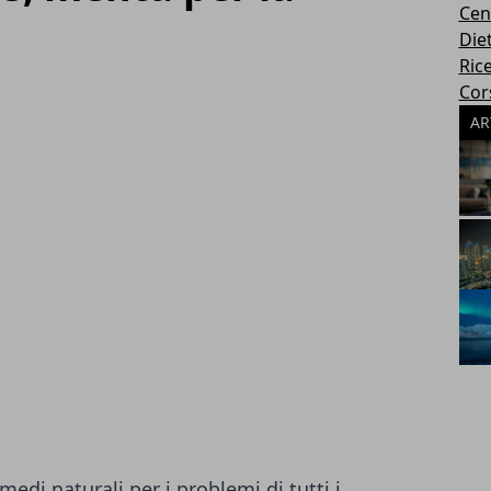
Cen
Die
Rice
Cors
AR
medi naturali per i problemi di tutti i