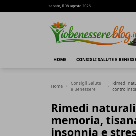
sabato, il 08 agosto 2026
Io Benessere Blog
HOME
CONSIGLI SALUTE E BENESS
Consigli Salute
Rimedi natu
Home
e Benessere
contro inso
Rimedi naturali
memoria, tisana
insonnia e stre