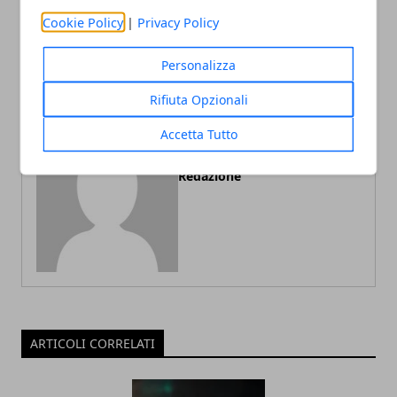
intolleranza alimentare,
sudorazione di mani, piedi,
Cookie Policy
|
Privacy Policy
metabolismo rallentato
ascelle, viso
Personalizza
Rifiuta Opzionali
Accetta Tutto
Redazione
ARTICOLI CORRELATI