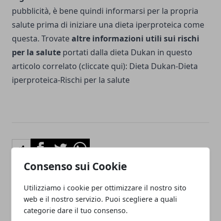
pubblicità, è bene quindi informarsi per la propria
salute prima di iniziare una dieta iperproteica come
questa. Trovate
altre informazioni utili sui rischi
per la salute
portati dalla dieta Dukan in questo
articolo correlato (cliccate qui):
Dieta Dukan-Dieta
iperproteica-Rischi per la salute
Facebook
Twitter
Whatsapp
Consenso sui Cookie
Utilizziamo i cookie per ottimizzare il nostro sito
Articolo Precedente
Articolo Successivo
web e il nostro servizio. Puoi scegliere a quali
categorie dare il tuo consenso.
Dieta Monocibo: mangiare
Botulino per iperidrosi:
un solo alimento porta ad
rimedio per eccessiva