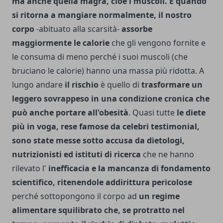
ma anche quella magra, cioè i muscoli. E quando
si ritorna a mangiare normalmente, il nostro
corpo
-abituato alla scarsità-
assorbe
maggiormente le calorie
che gli vengono fornite e
le consuma di meno perché i suoi muscoli (che
bruciano le calorie) hanno una massa più ridotta. A
lungo andare
il rischio
è quello di
trasformare un
leggero sovrappeso in una condizione cronica che
può anche portare all'obesità
. Quasi tutte
le diete
più in voga, rese famose da celebri testimonial,
sono state messe sotto accusa da dietologi,
nutrizionisti ed istituti di ricerca
che ne hanno
rilevato l'
inefficacia e la mancanza di fondamento
scientifico, ritenendole addirittura pericolose
perché sottopongono il corpo ad
un regime
alimentare squilibrato che, se protratto nel