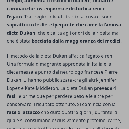
tempo, aumenta il rischio di diabete, malattie
coronariche, osteoporosi e disturbi a reni e
fegato
. Tra i regimi dietetici sotto accusa ci sono
soprattutto le diete iperproteiche come la famosa
dieta Dukan
, che è salita agli onori della ribalta ma
che è stata
bocciata dalla maggioranza dei medici
.
Il metodo della dieta Dukan affatica fegato e reni
Una formula dimagrante approdata in Italia è la
dieta messa a punto dal neurologo francese Pierre
Dukan. L' hanno pubblicizzata -tra gli altri- Jennifer
Lopez e Kate Middleton. La dieta Dukan
prevede 4
fasi
, le prime due per perdere peso e le altre per
conservare il risultato ottenuto. Si comincia con la
fase d' attacco
che dura quattro giorni, durante la
quale si consumano esclusivamente proteine: carne,
uova, pesce e frutti di mare. Poi si passa alla
fase di