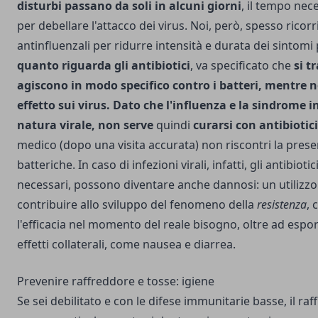
disturbi passano da soli in alcuni giorni
, il tempo nec
per debellare l'attacco dei virus. Noi, però, spesso ricor
antinfluenzali per ridurre intensità e durata dei sintomi 
quanto riguarda gli antibiotici
, va specificato che
si t
agiscono in modo specifico contro i batteri, mentre
effetto sui virus. Dato che l'influenza e la sindrome 
natura virale, non serve
quindi
curarsi con antibiotici
medico (dopo una visita accurata) non riscontri la pres
batteriche. In caso di infezioni virali, infatti, gli antibioti
necessari, possono diventare anche dannosi: un utilizz
contribuire allo sviluppo del fenomeno della
resistenza
, 
l'efficacia nel momento del reale bisogno, oltre ad esporre
effetti collaterali, come nausea e diarrea.
Prevenire raffreddore e tosse: igiene
Se sei debilitato e con le difese immunitarie basse, il r