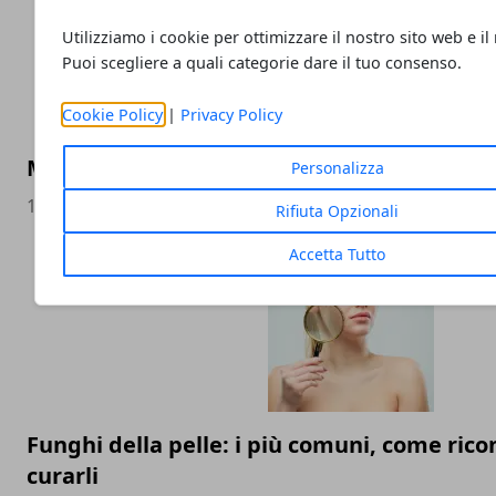
Utilizziamo i cookie per ottimizzare il nostro sito web e il
Puoi scegliere a quali categorie dare il tuo consenso.
Cookie Policy
|
Privacy Policy
Menopausa precoce: sintomi iniziali, causa
Personalizza
13/09/2022
Rifiuta Opzionali
Accetta Tutto
Funghi della pelle: i più comuni, come rico
curarli