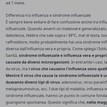
ad 1 mese.
Differenza tra influenza e sindrome influenzale
È sempre bene evitare di fare confusione anche tra inf
influenzale. Quando avverti un malessere generalizzato, c
debolezza, febbre che sale sopra i 38°C, mal di testa, tos
raffreddore, molto probabilmente hai una sindrome infl
diversa dall'influenza vera e propria. Come spiega l'
Isti
Sanità
,
sindrome influenzale e influenza vera e propr
causate da diversi microrganismi
. In entrambi i casi, 
da virus, ma
i virus che causano l'influenza sono quelli
Mentre il virus che causa la sindrome influenzale è un
duecento diversi tipi di virus
: adenovirus, virus parainf
metapneumovirus, ecc. I due tipi di malattia, influenza v
sindrome influenzale, hanno un punto in comune fonda
guarigione spontanea. Questo significa che,
nella magg