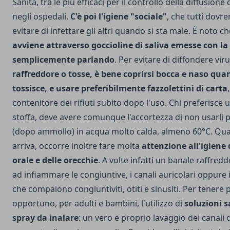
Sanità, tra le più efficaci per il controllo della diffusione
negli ospedali.
C'è poi l'igiene "sociale"
, che tutti dov
evitare di infettare gli altri quando si sta male. È noto c
avviene attraverso goccioline di saliva emesse con la 
semplicemente parlando
. Per evitare di diffondere vir
raffreddore o tosse, è bene coprirsi bocca e naso qua
tossisce, e usare preferibilmente fazzolettini di carta
contenitore dei rifiuti subito dopo l'uso. Chi preferisce us
stoffa, deve avere comunque l'accortezza di non usarli pi
(dopo ammollo) in acqua molto calda, almeno 60°C. Qua
arriva, occorre inoltre fare molta
attenzione all'igiene 
orale e delle orecchie
. A volte infatti un banale raffredd
ad infiammare le congiuntive, i canali auricolari oppure i 
che compaiono congiuntiviti, otiti e sinusiti. Per tenere pu
opportuno, per adulti e bambini, l'utilizzo di
soluzioni s
spray da inalare
: un vero e proprio lavaggio dei canali 