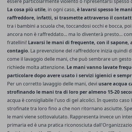
essere particolarmente violento o ripresentarsi spesso 
La cosa più utile
, in ogni caso,
è lavarsi spesso le mani.
raffreddore, infatti, si trasmette attraverso il contatt
tra i bambini a scuola che, toccandosi occhi e bocca, poi
ancora non è raffreddato... ma lo diventerà presto... co
fratellini!
Lavarsi le mani di frequente, con il sapone, a
contagio
. La
prevenzione del raffreddore
inizia quindi d
come il lavaggio delle mani, che può sembrare un gesto
richiede molta attenzione.
Le mani vanno lavate frequ
particolare dopo avere usato i servizi igienici e semp
Per un corretto lavaggio delle mani, devi
usare acqua c
strofinando le mani tra di loro per almeno 15-20 seco
acqua è consigliabile l'uso di gel alcolici. In questo cas
strofinate tra loro fino a che non ritornano asciutte. Spes
le mani viene sottovalutato. Rappresenta invece un inte
primaria ed è una pratica riconosciuta dall'Organizzazi