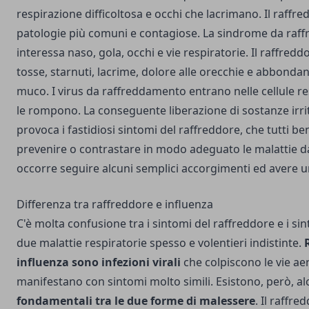
respirazione difficoltosa e occhi che lacrimano. Il raffred
patologie più comuni e contagiose. La sindrome da raff
interessa naso, gola, occhi e vie respiratorie. Il raffred
tosse, starnuti, lacrime, dolore alle orecchie e abbonda
muco. I virus da raffreddamento entrano nelle cellule re
le rompono. La conseguente liberazione di sostanze irri
provoca i fastidiosi
sintomi del raffreddore
, che tutti b
prevenire o contrastare in modo adeguato le malattie 
occorre seguire alcuni semplici accorgimenti ed avere u
Differenza tra raffreddore e influenza
C'è molta confusione tra i sintomi del raffreddore e i sin
due malattie respiratorie spesso e volentieri indistinte.
influenza sono infezioni virali
che colpiscono le vie aer
manifestano con sintomi molto simili. Esistono, però, a
fondamentali tra le due forme di malessere
. Il raffr