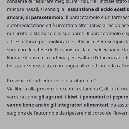
consente di respirare meglio. Per ridurre l'iniziale stato
mucose nasali, si consiglia l'
assunzione di acido acetils
ancora) di paracetamolo
. Il paracetamolo è un farmac
automedicazione ed è un'ottima alternativa all'acido aceti
non irrita lo stomaco e le sue pareti. Il paracetamolo è 
altre sostanze per migliorarne l'efficacia. Per esempio, l
stimolare le difese dell'organismo, la
pseudoefedrina
e la
liberare il naso o la caffeina per esaltare l'efficacia antid
testa, che spesso si accompagna alla sindrome da raff
Prevenire il raffreddore con la vitamina C
Via libera alla prevenzione con la vitamina C, di cui è ricca
verdura come
gli agrumi, i kiwi, i pomodori e i pepero
vanno bene anche gli integratori alimentari
, da assu
stagione dell'autunno e da ripetere nel corso dell'invern