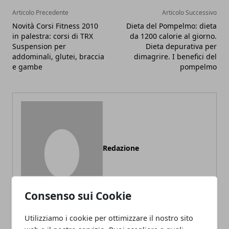
Articolo Precedente
Articolo Successivo
Novità Corsi Fitness 2010
Dieta del Pompelmo: dieta
in palestra: corsi di TRX
da 1200 calorie al giorno.
Suspension per
Dieta depurativa per
addominali, glutei, braccia
dimagrire. I benefici del
e gambe
pompelmo
Redazione
Consenso sui Cookie
Utilizziamo i cookie per ottimizzare il nostro sito