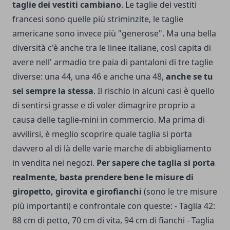
taglie dei vestiti cambiano
. Le taglie dei vestiti
francesi sono quelle più strimin­zite, le taglie
americane sono invece più "generose". Ma una bella
diversità c'è anche tra le linee italiane, così capita di
avere nell' armadio tre paia di pantaloni di tre taglie
diverse: una 44, una 46 e anche una 48,
an­che se tu
sei sempre la stessa
. Il rischio in alcuni casi è quello
di sentirsi grasse e di voler dimagrire proprio a
causa delle taglie-mini in commercio. Ma prima di
avvilirsi, è meglio scoprire quale taglia si porta
davvero al di là delle varie marche di abbigliamento
in vendita nei negozi.
Per sapere che taglia si porta
realmente, basta prendere bene le misure di
giropetto, girovita e girofìanchi
(sono le tre misure
più importanti) e confrontale con queste: - Taglia 42:
88 cm di petto, 70 cm di vita, 94 cm di fian­chi - Taglia