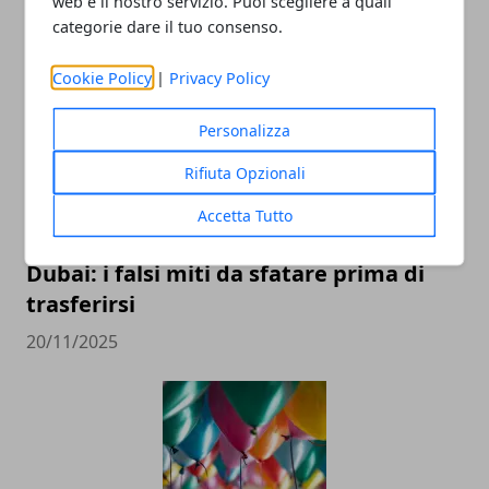
web e il nostro servizio. Puoi scegliere a quali
categorie dare il tuo consenso.
ARTICOLI CORRELATI
Cookie Policy
|
Privacy Policy
Personalizza
Rifiuta Opzionali
Accetta Tutto
Dubai: i falsi miti da sfatare prima di
trasferirsi
20/11/2025