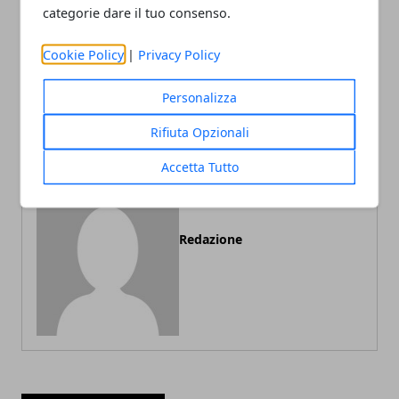
Articolo Precedente
Articolo Successivo
categorie dare il tuo consenso.
Valori pressione arteriosa:
Eiaculazione precoce e
massima e minima
disfunzione erettile nell'
Cookie Policy
|
Privacy Policy
ottimale. Pressione bassa,
uomo: cause psicologiche
pressione alta e
disturbi sessuali maschili
Personalizza
ipertensione
Rifiuta Opzionali
Accetta Tutto
Redazione