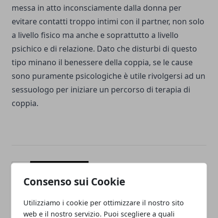
messa in atto inconsciamente dalla donna per
evitare contatti troppo intimi con il partner, non solo
a livello fisico ma anche e soprattutto a livello
psichico e di relazione. Dato che disturbi di questo
tipo minano il benessere della coppia, se le cause
sono puramente psicologiche è utile rivolgersi ad un
sessuologo per iniziare un percorso di terapia di
coppia.
Facebook
Twitter
Whatsapp
Consenso sui Cookie
Utilizziamo i cookie per ottimizzare il nostro sito
web e il nostro servizio. Puoi scegliere a quali