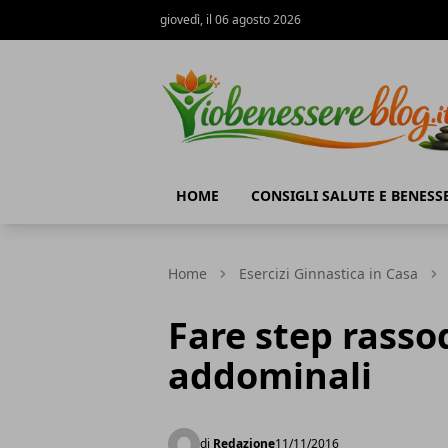
giovedì, il 06 agosto 2026
Io Benessere Blog
HOME
CONSIGLI SALUTE E BENESS
Home
Esercizi Ginnastica in Casa
Fare step rassod
addominali
di
Redazione
11/11/2016