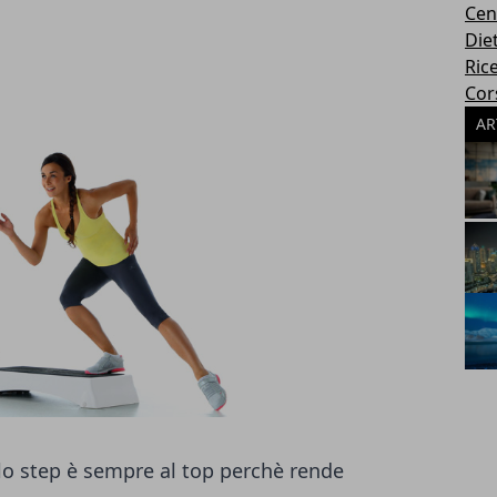
Cen
Die
Rice
Cors
AR
ello step è sempre al top perchè rende