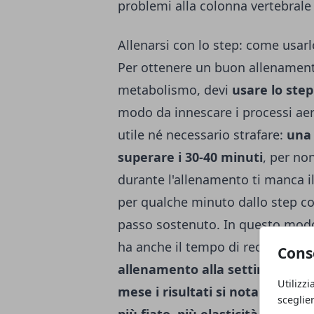
problemi alla colonna vertebrale 
Allenarsi con lo step: come usarl
Per ottenere un buon allenamento
metabolismo, devi
usare lo ste
modo da innescare i processi aero
utile né necessario strafare:
una 
superare i 30-40 minuti
, per no
durante l'allenamento ti manca il
per qualche minuto dallo step co
passo sostenuto. In questo modo,
ha anche il tempo di recuperare 
Cons
allenamento alla settimana
int
Utilizzi
mese i risultati si notano
in mo
sceglie
più fiato, più elasticità
. Il tutt