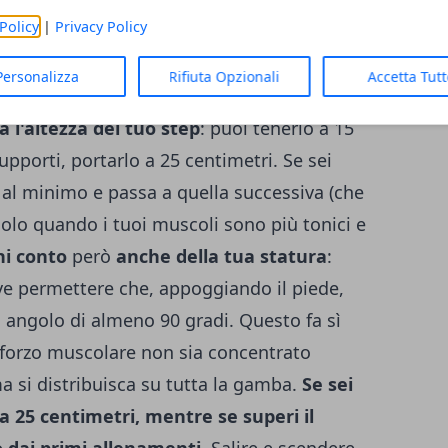
Policy
|
Privacy Policy
della corsa o di altre attività aerobiche più
avere costanza e concedersi il tempo
Personalizza
Rifiuta Opzionali
Accetta Tut
za con questo attrezzo fitness.
Prima di
 l'altezza del tuo step
: puoi tenerlo a 15
pporti, portarlo a 25 centimetri. Se sei
tep al minimo e passa a quella successiva (che
solo quando i tuoi muscoli sono più tonici e
ni conto
però
anche della tua statura
:
eve permettere che, appoggiando il piede,
n angolo di almeno 90 gradi. Questo fa sì
o sforzo muscolare non sia concentrato
ma si distribuisca su tutta la gamba.
Se sei
 da 25 centimetri, mentre se superi il
o dai primi allenamenti
.
Salire e scendere