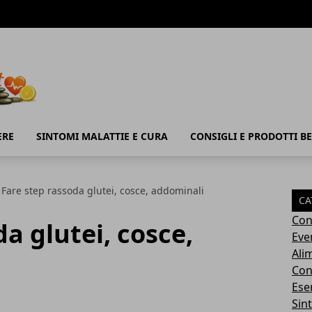
ERE
SINTOMI MALATTIE E CURA
CONSIGLI E PRODOTTI B
Fare step rassoda glutei, cosce, addominali
CA
Con
a glutei, cosce,
Eve
Ali
Cons
Ese
Sin