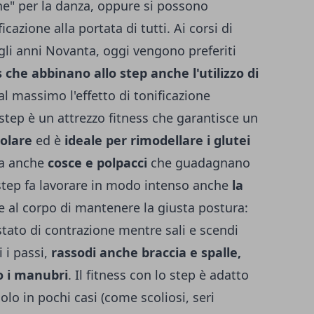
" per la danza, oppure si possono
icazione alla portata di tutti. Ai corsi di
gli anni Novanta, oggi vengono preferiti
s che abbinano allo step anche l'utilizzo di
al massimo l'effetto di tonificazione
 step è un attrezzo fitness che garantisce un
olare
ed è
ideale per rimodellare i glutei
 ma anche
cosce e polpacci
che guadagnano
o step fa lavorare in modo intenso anche
la
e al corpo di mantenere la giusta postura:
stato di contrazione mentre sali e scendi
 i passi,
rassodi anche braccia e spalle,
 o i manubri
. Il fitness con lo step è adatto
olo in pochi casi (come scoliosi, seri