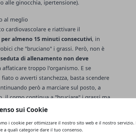
o alle ginocchia, ipertensione).
o al meglio
 cardiovascolare e riattivare il
p per almeno 15 minuti consecutivi
, in
bici che "bruciano" i grassi. Però, non è
seduta di allenamento non deve
n affaticare troppo l'organismo. E se
 fiato o avverti stanchezza, basta scendere
ntinuando però a marciare sul posto, a
 il corpo continua a "bruciare" i grassi ma
energia.
Con due-tre sedute di
enso sui Cookie
ervallate da un giorno di riposo,
già dopo 1
amo i cookie per ottimizzare il nostro sito web e il nostro servizio.
do evidente:
dimagrisci, hai più muscoli,
re a quali categorie dare il tuo consenso.
o con molta soddisfazione! Puoi usare la