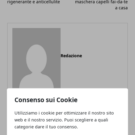
rigenerante e anticellulite
maschera capelli fai-da-te
a casa
Redazione
Consenso sui Cookie
Utilizziamo i cookie per ottimizzare il nostro sito
ARTICOLI CORRELATI
web e il nostro servizio. Puoi scegliere a quali
categorie dare il tuo consenso.