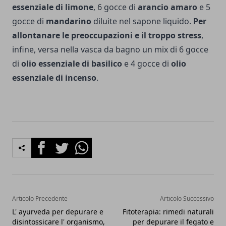
essenziale di limone
, 6 gocce di
arancio amaro
e 5
gocce di
mandarino
diluite nel sapo­ne liquido.
Per
allonta­nare le preoccupazioni e il troppo stress
,
infine, versa nella vasca da bagno un mix di 6 gocce
di
olio essenziale di basilico
e 4 gocce di
olio
essenziale di incenso
.
Facebook
Twitter
Whatsapp
Articolo Precedente
Articolo Successivo
L' ayurveda per depurare e
Fitoterapia: rimedi naturali
disintossicare l' organismo,
per depurare il fegato e