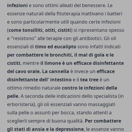
infezioni
e sono ottimi alleati del benessere. Le
essenze naturali della fitoterapia inattivano i batteri
e sono particolarmente utili quando certe infezioni
(
come tonsilliti, otiti, cistiti
) si ripresentano spesso
e "resistono" alle terapie con gli antibiotici. Gli oli
essenziali di
timo ed eucalipto
sono infatti indi­cati
per combattere le bronchiti, il mal di gola e le
cisti­ti
, mentre
il limone è un efficace disinfettante
del cavo orale. La cannella
è invece un
efficace
disinfettante dell' intestino
e il
tea tree
è un
ottimo rimedio naturale
contro le infezioni della
pelle
. A seconda delle indicazioni dello specialista (in
erboristeria), gli oli essenziali vanno massaggiati
sulla pelle o assunti per bocca, stando attenti a
sceglierli sempre di buona qualità.
Per combattere
gli stati di ansia e la depressione
, le essenze vanno