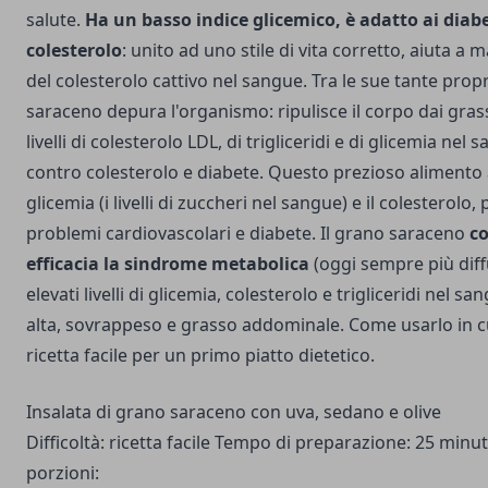
salute.
Ha un basso indice glicemico, è adatto ai diabet
colesterolo
: unito ad uno stile di vita corretto, aiuta a m
del colesterolo cattivo nel sangue. Tra le sue tante propr
saraceno depura l'organismo: ripulisce il corpo dai grassi
livelli di colesterolo LDL, di trigliceridi e di glicemia nel 
contro colesterolo e diabete. Questo prezioso alimento a
glicemia (i livelli di zuccheri nel sangue) e il colesterolo
problemi cardiovascolari e diabete. Il grano saraceno
c
efficacia la
sindrome metabolica
(oggi sempre più dif
elevati livelli di glicemia, colesterolo e trigliceridi nel s
alta, sovrappeso e grasso addominale. Come usarlo in 
ricetta facile per un primo piatto dietetico.
Insalata di grano saraceno con uva, sedano e olive
Difficoltà: ricetta facile Tempo di preparazione: 25 minut
porzioni: