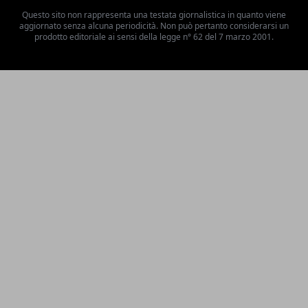
Questo sito non rappresenta una testata giornalistica in quanto viene
aggiornato senza alcuna periodicità. Non può pertanto considerarsi un
prodotto editoriale ai sensi della legge n° 62 del 7 marzo 2001.