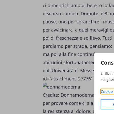
ci dimentichiamo di bere, o lo fac
discorso cambia. Durante le 8 or
pause, uno per sgranchire i musc
per avvicinarci a quel meravigli
po' di freschezza e sollievo. Tutti
perdiamo per strada, pensiamo:
ma poi alla fine continuiamo a co
Cons
abitudini sfortunatamente hanno 
dall'Università di Messey in Nuo
Utilizzi
id="attachment_27776" align="al
sceglie
Cookie 
Credits: Donnamoderna.com[/capt
per provare come ci sia un'effettiv
la resistenza al dolore. La ricer