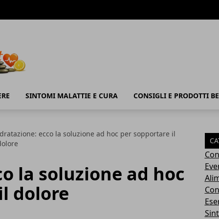
ERE
SINTOMI MALATTIE E CURA
CONSIGLI E PRODOTTI B
Idratazione: ecco la soluzione ad hoc per sopportare il
CA
dolore
Con
Eve
co la soluzione ad hoc
Ali
il dolore
Cons
Ese
Sin