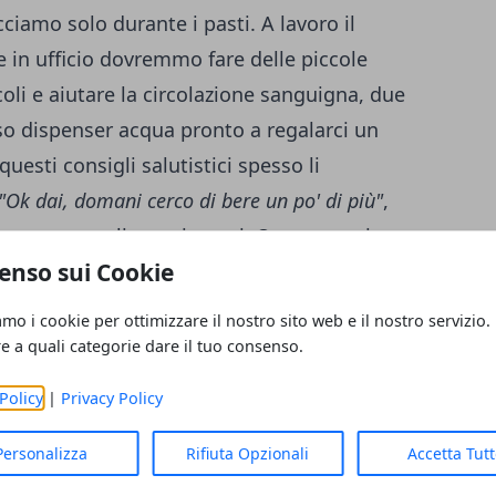
ciamo solo durante i pasti. A lavoro il
e in ufficio dovremmo fare delle piccole
oli e aiutare la circolazione sanguigna, due
oso
dispenser acqua
pronto a regalarci un
 questi consigli salutistici spesso li
"Ok dai, domani cerco di bere un po' di più"
,
mmettere gli stessi errori. Queste cattive
enso sui Cookie
delle conseguenze, e la ricerca realizzata
va Zelanda lo ha dimostrato. [caption
amo i cookie per ottimizzare il nostro sito web e il nostro servizio.
igncenter" width="633"]
re a quali categorie dare il tuo consenso.
Policy
|
Privacy Policy
ion] L'Università ha realizzato un'indagine
a correlazione tra il livello di idratazione e
Personalizza
Rifiuta Opzionali
Accetta Tut
ca ha dimostrato attraverso dei test chiamati