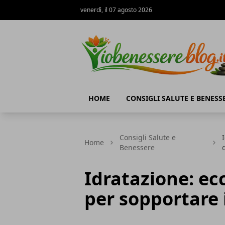
venerdì, il 07 agosto 2026
Io Benessere Blog
HOME
CONSIGLI SALUTE E BENESS
Consigli Salute e
Home
Benessere
Idratazione: ec
per sopportare 