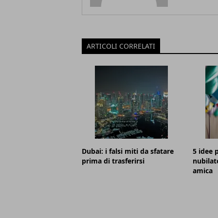
ARTICOLI CORRELATI
Dubai: i falsi miti da sfatare
5 idee p
prima di trasferirsi
nubilat
amica