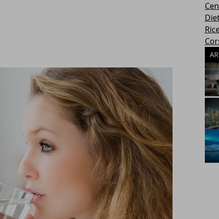
Cen
Die
Rice
Cors
AR