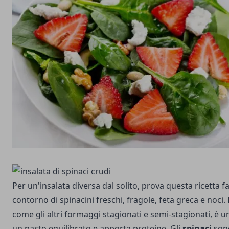
Per un'insalata diversa dal solito, prova questa ricetta fa
contorno di spinacini freschi, fragole, feta greca e noci.
come gli altri formaggi stagionati e semi-stagionati, è 
un pasto equilibrato e apporta proteine. Gli
spinaci
sono