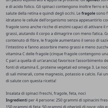
e di acido folico. Gli spinaci contengono inoltre ferro e lu
salute della retina e quindi degli occhi. Le
fragole
sono f
idratano le cellule dell'organismo senza appesantirlo co
fragole sono anche ricche di enzimi capaci di attivare i
grassi, aiutando il corpo a dimagrire con meno fatica. Gr
contenuto di fibre, le fragole aumentano il senso di saz
l'intestino e fanno assorbire meno grassi e meno zuccher
vitamina C delle fragole (cinque fragole contengono una
C pari a quella di un'arancia) favorisce l'assorbimento de
fonti di vitamina E, proteine vegetali ed omega 3. Le noc
di sali minerali, come magnesio, potassio e calcio. Fai u
di salute con questa ricetta!
Insalata di spinaci freschi, fragole, feta, noci
Ingredienti
per 4 persone: 250 grammi di spinacini fresc
150 grammi di feta; 50 grammi di gherigli di noce; olio ex