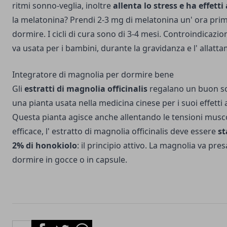
ritmi sonno-veglia, inoltre
allenta lo stress e ha effetti
la melatonina? Prendi 2-3 mg di melatonina un' ora prim
dormire. I cicli di cura sono di 3-4 mesi. Controindicazio
va usata per i bambini, durante la gravidanza e l' allatt
Integratore di magnolia per dormire bene
Gli
estratti di magnolia officinalis
regalano un buon so
una pianta usata nella medicina cinese per i suoi effetti an
Questa pianta agisce anche allentando le tensioni musco
efficace, l' estratto di magnolia officinalis deve essere
st
2% di honokiolo
: il principio attivo. La magnolia va pre
dormire in gocce o in capsule.
Facebook
Twitter
Whatsapp