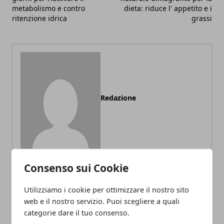
metabolismo e contro
dieta: riduce l' appetito e i
ritenzione idrica
grassi
Redazione
Consenso sui Cookie
Utilizziamo i cookie per ottimizzare il nostro sito
ARTICOLI CORRELATI
web e il nostro servizio. Puoi scegliere a quali
categorie dare il tuo consenso.