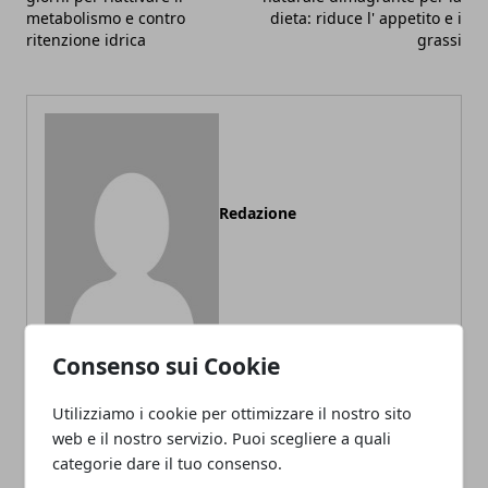
metabolismo e contro
dieta: riduce l' appetito e i
ritenzione idrica
grassi
Redazione
Consenso sui Cookie
Utilizziamo i cookie per ottimizzare il nostro sito
ARTICOLI CORRELATI
web e il nostro servizio. Puoi scegliere a quali
categorie dare il tuo consenso.